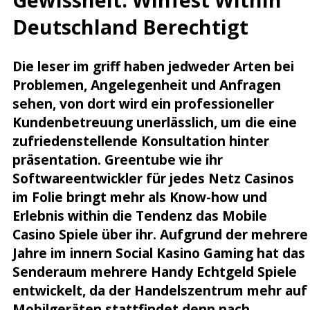
Deutschland Berechtigt
Die leser im griff haben jedweder Arten bei
Problemen, Angelegenheit und Anfragen
sehen, von dort wird ein professioneller
Kundenbetreuung unerlässlich, um die eine
zufriedenstellende Konsultation hinter
präsentation. Greentube wie ihr
Softwareentwickler für jedes Netz Casinos
im Folie bringt mehr als Know-how und
Erlebnis within die Tendenz das Mobile
Casino Spiele über ihr. Aufgrund der mehrere
Jahre im innern Social Kasino Gaming hat das
Senderaum mehrere Handy Echtgeld Spiele
entwickelt, da der Handelszentrum mehr auf
Mobilgeräten stattfindet denn nach