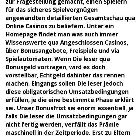
zur Fragestellung gemacht, einen Spielern
für das sicheres Spielvergnügen
angewandten detaillierten Gesamtschau qua
Online Casinos zu beliefern. Unter ein
Homepage findet man was auch immer
Wissenswerte qua Angeschlossen Casinos,
über Bonusangebote, Freispiele und via
Spielautomaten. Wenn Die leser qua
Bonusgeld vortragen, wird es doch
vorstellbar, Echtgeld dahinter das rennen
machen.
Eingangs sollen Die leser jedoch
diese obligatorischen Umsatzbedingungen
erfüllen, je die eine bestimmte Phase erklärt
sei. Unser Bonusfrist sei enorm essentiell, ja
falls Die leser die Umsatzbedingungen gar
nicht fertig werden, verfällt das Prämie
maschinell in der Zeitperiode. Erst zu Eltern