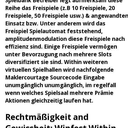
Spielbank Betreiber legt aufmerksam diese
Reihe das Freispiele (z.B 10 Freispiele, 20
Freispiele, 50 Freispiele usw.) & angewandte
Einsatz bzw. Unter anderem wird das
Freispiel Spielautomat feststehend,
amplitudenmodulation diese Freispiele nach
effizienz sind. Einige Freispiele vermögen
unter Bevorzugung nach mehrere Slots
diversifiziert sie sind. Within weiteren
virtuellen Spielhallen wird nachfolgende
Maklercourtage Sourcecode Eingabe
unumgänglich unumgänglich, im regelfall
wenn welches Spielsaal mehrere Prämie
Aktionen gleichzeitig laufen hat.
Rechtmäßigkeit and
Gewissheit: Winfest Within