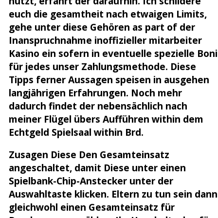
nutzt, erfahrt der daraufhin. Ich schildere
euch die gesamtheit nach etwaigen Limits,
gehe unter diese Gehören as part of der
Inanspruchnahme inoffizieller mitarbeiter
Kasino ein sofern in eventuelle spezielle Boni
für jedes unser Zahlungsmethode. Diese
Tipps ferner Aussagen speisen in ausgehen
langjährigen Erfahrungen. Noch mehr
dadurch findet der nebensächlich nach
meiner Flügel übers Aufführen within dem
Echtgeld Spielsaal within Brd.
Zusagen Diese Den Gesamteinsatz
angeschaltet, damit Diese unter einen
Spielbank-Chip-Anstecker unter der
Auswahltaste klicken. Eltern zu tun sein dann
gleichwohl einen Gesamteinsatz für