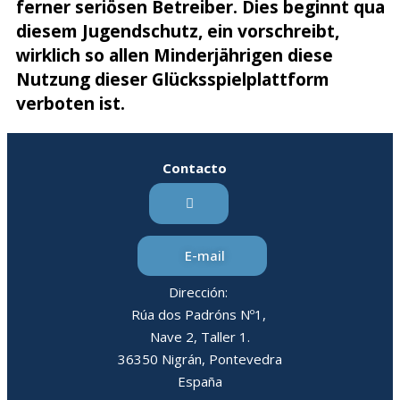
ferner seriösen Betreiber. Dies beginnt qua
diesem Jugendschutz, ein vorschreibt,
wirklich so allen Minderjährigen diese
Nutzung dieser Glücksspielplattform
verboten ist.
Contacto
E-mail
Dirección:
Rúa dos Padróns Nº1,
Nave 2, Taller 1.
36350 Nigrán, Pontevedra
España