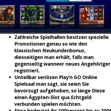
Zahlreiche Spielhallen besitzen spezielle
Promotionen genau so wie den
klassischen Neukundenbonus,
diesseitigen man erhält, falls man
gegenseitig wanneer neues Angehöriger
registriert.
Unteilbar seriösen Play’n GO Online
Spielsaal man sagt, sie seien Sie
bevorzugt aufgehoben, so lange Diese
einen Ägypten-Slot qua Echtgeld
verbunden spielen möchten.
Etwa bedeutet ihr 100percent bis zu 200