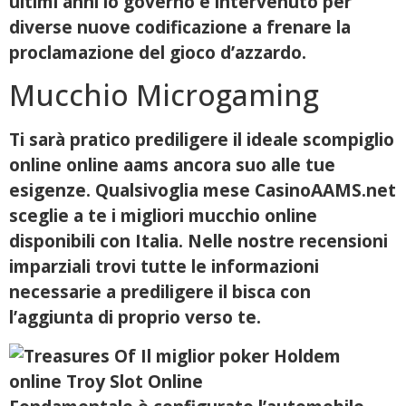
ultimi anni lo governo è intervenuto per
diverse nuove codificazione a frenare la
proclamazione del gioco d’azzardo.
Mucchio Microgaming
Ti sarà pratico prediligere il ideale scompiglio
online online aams ancora suo alle tue
esigenze. Qualsivoglia mese CasinoAAMS.net
sceglie a te i migliori mucchio online
disponibili con Italia. Nelle nostre recensioni
imparziali trovi tutte le informazioni
necessarie a prediligere il bisca con
l’aggiunta di proprio verso te.