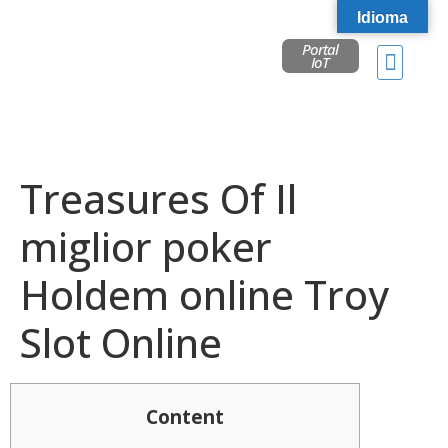
Idioma
Portal
IoT
Treasures Of Il
miglior poker
Holdem online Troy
Slot Online
Content