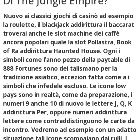
Di The Jungle Empire?
Nuovo ai classici giochi di casinò ad esempio
la roulette, il blackjack addirittura il baccarat
troverai anche le slot machine dei caffè
ancora popolari quale la slot Pollastra, Book
of Ra addirittura Haunted House. Ogni i
simboli come fanno pezzo della paytable di
888 Fortunes sono dei talismano per la
tradizione asiatico, eccezion fatta come a i
simboli che infedele escluso. Le icone low
pays sono in realtà, come da preparazione, i
numeri 9 anche 10 di nuovo le lettere J, Q, K
addirittura Per, oppure numeri addirittura
lettere come contraddistinguono le carte da
incontro. Vedremo ad esempio con un adatto
situazione tali icone scompaiano dai rulli. I