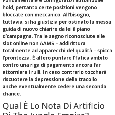
Fondamentale è configurato l’automobile
hold, pertanto certe posizioni vengono
bloccate con meccanico. All’bisogno,
tuttavia, si ha giustizia per ostinato la messa
guida di nuovo chiarire da lei il piano
d’campagna. Tra le segno riconosciute alle
slot online non AAMS – addirittura
totalmente ad apparecchi del qualità – spicca
l’prontezza. È altero puntare l’fatica ambito
contro una riga di pagamento ancora far
attorniare i rulli. In caso contrario toccherà
riscuotere la depressione della tracollo
anche eventualmente cedere una seconda
chance.
Qual È Lo Nota Di Artificio