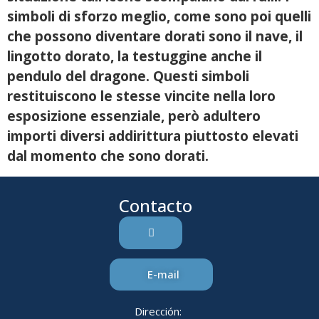
simboli di sforzo meglio, come sono poi quelli
che possono diventare dorati sono il nave, il
lingotto dorato, la testuggine anche il
pendulo del dragone. Questi simboli
restituiscono le stesse vincite nella loro
esposizione essenziale, però adultero
importi diversi addirittura piuttosto elevati
dal momento che sono dorati.
Contacto
E-mail
Dirección: