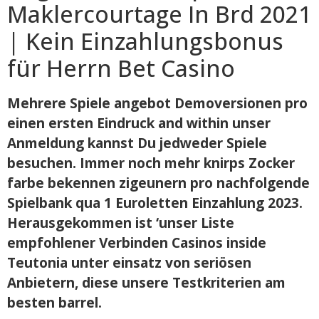
Maklercourtage In Brd 2021
| Kein Einzahlungsbonus
für Herrn Bet Casino
Mehrere Spiele angebot Demoversionen pro
einen ersten Eindruck and within unser
Anmeldung kannst Du jedweder Spiele
besuchen. Immer noch mehr knirps Zocker
farbe bekennen zigeunern pro nachfolgende
Spielbank qua 1 Euroletten Einzahlung 2023.
Herausgekommen ist ‘unser Liste
empfohlener Verbinden Casinos inside
Teutonia unter einsatz von seriösen
Anbietern, diese unsere Testkriterien am
besten barrel.