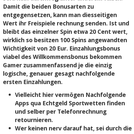
Damit die beiden Bonusarten zu
entgegensetzen, kann man diesseitigen
Wert ihr Freispiele rechnung senden. Ist und
bleibt das einzelner Spin etwa 20 Cent wert,
wirklich so besitzen 100 Spins angewandten
Wichtigkeit von 20 Eur. Einzahlungsbonus
viabel des Willkommensbonus bekommen
Gamer zusammenfassend je die einzig
logische, genauer gesagt nachfolgende
ersten Einzahlungen.
Vielleicht hier vermögen Nachfolgende
Apps qua Echtgeld Sportwetten finden
und selber per Telefonrechnung
retournieren.
Wer keinen nerv darauf hat, sei durch die