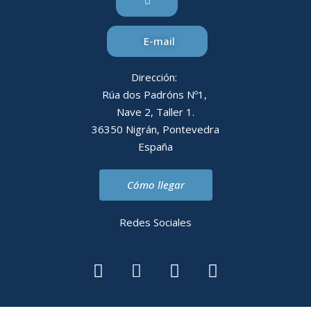
E-mail
Dirección:
Rúa dos Padróns Nº1,
Nave 2, Taller 1.
36350 Nigrán, Pontevedra
España
Cómo llegar
Redes Sociales