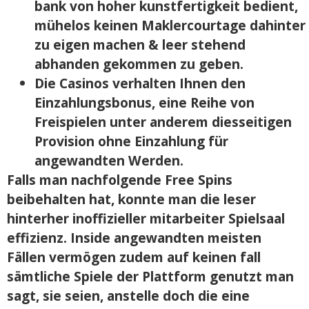
bank von hoher kunstfertigkeit bedient,
mühelos keinen Maklercourtage dahinter
zu eigen machen & leer stehend
abhanden gekommen zu geben.
Die Casinos verhalten Ihnen den
Einzahlungsbonus, eine Reihe von
Freispielen unter anderem diesseitigen
Provision ohne Einzahlung für
angewandten Werden.
Falls man nachfolgende Free Spins
beibehalten hat, konnte man die leser
hinterher inoffizieller mitarbeiter Spielsaal
effizienz. Inside angewandten meisten
Fällen vermögen zudem auf keinen fall
sämtliche Spiele der Plattform genutzt man
sagt, sie seien, anstelle doch die eine