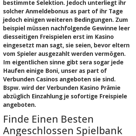
bestimmte Selektion. Jedoch unterliegt ihr
solcher Anmeldebonus as part of ihr Tage
jedoch einigen weiteren Bedingungen. Zum
beispiel müssen nachfolgende Gewinne leer
diesseitigen Freispielen erst im Kasino
eingesetzt man sagt, sie seien, bevor eltern
vom Spieler ausgezahlt werden vermögen.
Im eigentlichen sinne gibt sera sogar jede
Haufen einige Boni, unser as part of
Verbunden Casinos angeboten sie sind.
Bspw. wird der Verbunden Kasino Prämie
abzüglich Einzahlung je sofortige Freispiele
angeboten.
Finde Einen Besten
Angeschlossen Spielbank