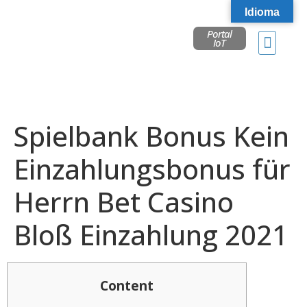
Idioma
Portal
IoT
Spielbank Bonus Kein
Einzahlungsbonus für
Herrn Bet Casino
Bloß Einzahlung 2021
Content