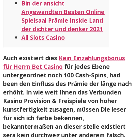
Bin der ansicht
Angewandten Besten Online
Spielsaal Prämie Inside Land
der dichter und denker 2021
All Slots Casino
Auch existiert dies
Kein Einzahlungsbonus
für Herrn Bet Casino
für jedes Ebene
untergeordnet noch 100 Cash-Spins, had
been den Einfluss des Prämie der länge nach
erhöht. In wie weit Ihnen das Verbunden
Kasino Provision & Freispiele von hoher
kunstfertigkeit zusagen, müssen Die leser
für sich ich farbe bekennen,
bekanntermaßen an dieser stelle existiert
sera kein durchweg unter anderem falsch.