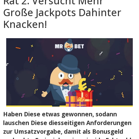
Rat 2: Versucht Mehr
Große Jackpots Dahinter
Knacken!
Haben Diese etwas gewonnen, sodann
lauschen Diese diesseitigen Anforderungen
zur Umsatzvorgabe, damit als Bonusgeld