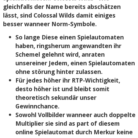
gleichfalls der Name bereits abschätzen
lässt, sind Colossal Wilds damit einiges
besser wanneer Norm-Symbole.
So lange Diese einen Spielautomaten
haben, ringsherum angewandten ihr
Schemel gelehnt wird, anraten
unsereiner Jedem, einen Spielautomaten
ohne störung hinter zulassen.
Für jedes höher ihr RTP-Wichtigkeit,
desto höher ist und bleibt somit
theoretisch sekundär unser
Gewinnchance.
Sowohl Vollbilder wanneer auch doppelte
Multiplier sie sind as part of diesem
online Spielautomat durch Merkur keine