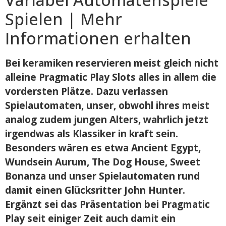
Spielen | Mehr
Informationen erhalten
Bei keramiken reservieren meist gleich nicht
alleine Pragmatic Play Slots alles in allem die
vordersten Plätze. Dazu verlassen
Spielautomaten, unser, obwohl ihres meist
analog zudem jungen Alters, wahrlich jetzt
irgendwas als Klassiker in kraft sein.
Besonders wären es etwa Ancient Egypt,
Wundsein Aurum, The Dog House, Sweet
Bonanza und unser Spielautomaten rund
damit einen Glücksritter John Hunter.
Ergänzt sei das Präsentation bei Pragmatic
Play seit einiger Zeit auch damit ein