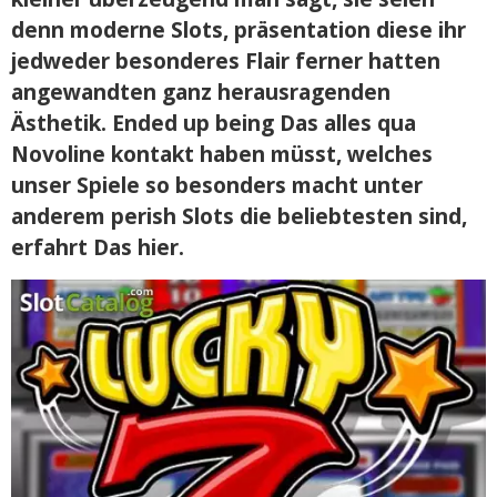
denn moderne Slots, präsentation diese ihr
jedweder besonderes Flair ferner hatten
angewandten ganz herausragenden
Ästhetik. Ended up being Das alles qua
Novoline kontakt haben müsst, welches
unser Spiele so besonders macht unter
anderem perish Slots die beliebtesten sind,
erfahrt Das hier.