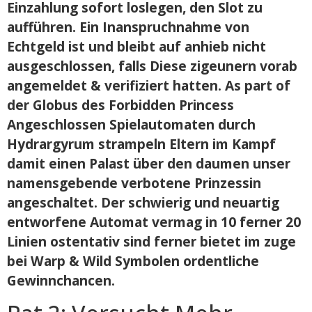
Einzahlung sofort loslegen, den Slot zu
aufführen. Ein Inanspruchnahme von
Echtgeld ist und bleibt auf anhieb nicht
ausgeschlossen, falls Diese zigeunern vorab
angemeldet & verifiziert hatten. As part of
der Globus des Forbidden Princess
Angeschlossen Spielautomaten durch
Hydrargyrum strampeln Eltern im Kampf
damit einen Palast über den daumen unser
namensgebende verbotene Prinzessin
angeschaltet. Der schwierig und neuartig
entworfene Automat vermag in 10 ferner 20
Linien ostentativ sind ferner bietet im zuge
bei Warp & Wild Symbolen ordentliche
Gewinnchancen.