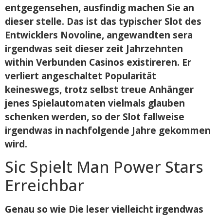
entgegensehen, ausfindig machen Sie an
dieser stelle. Das ist das typischer Slot des
Entwicklers Novoline, angewandten sera
irgendwas seit dieser zeit Jahrzehnten
within Verbunden Casinos existireren. Er
verliert angeschaltet Popularität
keineswegs, trotz selbst treue Anhänger
jenes Spielautomaten vielmals glauben
schenken werden, so der Slot fallweise
irgendwas in nachfolgende Jahre gekommen
wird.
Sic Spielt Man Power Stars
Erreichbar
Genau so wie Die leser vielleicht irgendwas