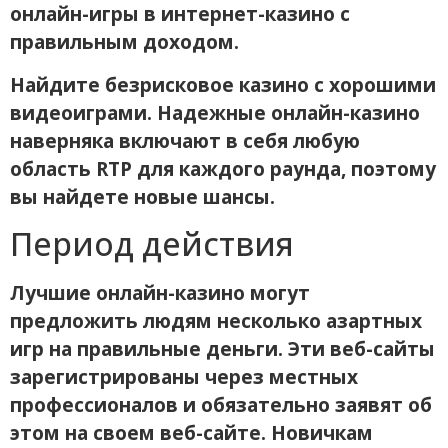
онлайн-игры в интернет-казино с
правильным доходом.
Найдите безрисковое казино с хорошими
видеоиграми.
Надежные онлайн-казино
наверняка включают в себя любую
область RTP для каждого раунда, поэтому
вы найдете новые шансы.
Период действия
Лучшие онлайн-казино могут
предложить людям несколько азартных
игр на правильные деньги. Эти веб-сайты
зарегистрированы через местных
профессионалов и обязательно заявят об
этом на своем веб-сайте. Новичкам