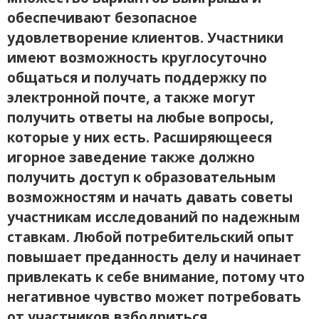
обеспечивают безопасное
удовлетворение клиентов. Участники
имеют возможность круглосуточно
общаться и получать поддержку по
электронной почте, а также могут
получить ответы на любые вопросы,
которые у них есть. Расширяющееся
игорное заведение также должно
получить доступ к образовательным
возможностям и начать давать советы
участникам исследований по надежным
ставкам. Любой потребительский опыт
повышает преданность делу и начинает
привлекать к себе внимание, потому что
негативное чувство может потребовать
от участников взбодриться.