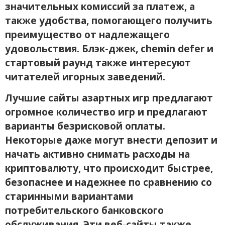
значительных комиссий за платеж, а
также удобства, помогающего получить
преимущество от надлежащего
удовольствия. Блэк-джек, chemin defer и
стартовый раунд также интересуют
читателей игорных заведений.
Лучшие сайты азартных игр предлагают
огромное количество игр и предлагают
варианты безрисковой оплаты.
Некоторые даже могут внести депозит и
начать активно снимать расходы на
криптовалюту, что происходит быстрее,
безопаснее и надежнее по сравнению со
старинными вариантами
потребительского банковского
обслуживания. Эти веб-сайты также