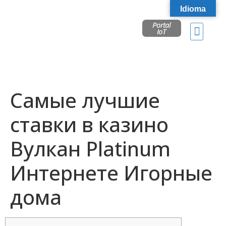
Idioma
Portal
IoT
Самые лучшие
ставки в казино
Вулкан Platinum
Интернете Игорные
дома