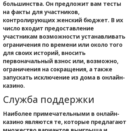
большинства. Он предложит вам тесты
на факты для участников,
контролирующих женский бюджет. В их
число входит предоставление
участникам возможности устанавливать
ограничения по времени или около того
для своих историй, вносить
первоначальный взнос или, возможно,
ограничения на сокращения, а также
запускать исключение из дома в онлайн-
казино.
Служба поддержки
Наиболее примечательными в онлайн-
казино являются те, которые предлагают
множество вариантов выигрыша и