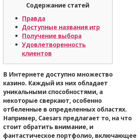
Содержание статей
Правда
Доступные названия игр
Получение выбора
Удовлетворенность
клиентов
В Интернете доступно множество
казино. Каждый из них обладает
уникальными способностями, а
некоторые сверкают, особенно
отбеленные в определенных областях.
Например, Caesars предлагает то, на что
стоит обратить внимание, и
фантастическое портфолио, включающее