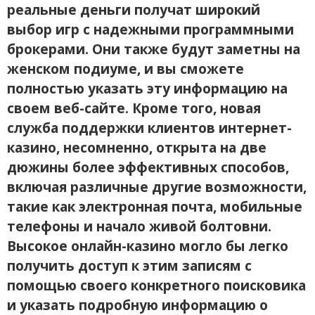
реальные деньги получат широкий
выбор игр с надежными программными
брокерами. Они также будут заметны на
женском подиуме, и вы сможете
полностью указать эту информацию на
своем веб-сайте. Кроме того, новая
служба поддержки клиентов интернет-
казино, несомненно, открыта на две
дюжины более эффективных способов,
включая различные другие возможности,
такие как электронная почта, мобильные
телефоны и начало живой болтовни.
Высокое онлайн-казино могло бы легко
получить доступ к этим записям с
помощью своего конкретного поисковика
и указать подробную информацию о