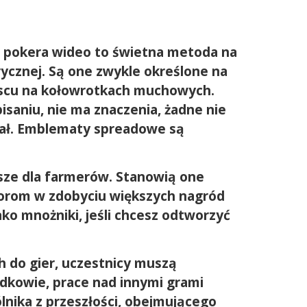
 pokera wideo to świetna metoda na
ycznej. Są one zwykle określone na
ejscu na kołowrotkach muchowych.
saniu, nie ma znaczenia, żadne nie
ział. Emblematy spreadowe są
psze dla farmerów. Stanowią one
torom w zdobyciu większych nagród
ko mnożniki, jeśli chcesz odtworzyć
h do gier, uczestnicy muszą
odkowie, prace nad innymi grami
lnika z przeszłości, obejmującego