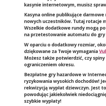
kasynie internetowym, musisz sprawd
Kasyna online publikujące darmowe 
nowych uczestników. Tutaj rotacje
Wszelkie dodatkowe rundy mogą pot
na przetestowanie automatu do gry 
W oparciu o dodatkowy rozmiar, oko
dziękowane za Twoje wymagania
Vu
Możesz także potwierdzić, czy spin
ograniczeniem okresu.
Bezpłatne gry hazardowe w Internec
ryzykowania wysokich dochodów! Jed
rekwizycją wypłat dziewczyn. Jest t
powodując jakiekolwiek niedociągnię
szybkie wypłaty!