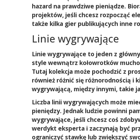
hazard na prawdziwe pieniądze. Bio
projektów, jeśli chcesz rozpocząć e
także kilka gier publikujących inne 
Linie wygrywające
Linie wygrywające to jeden z główny
style wewnątrz kołowrotków muchowy
Tutaj kolekcja może pochodzić z prost
również różnić się różnorodnością i 
wygrywającą, między innymi, takie j
Liczba linii wygrywających może mi
pieniędzy. Jednak ludzie powinni pa
wygrywające, jeśli chcesz coś zdoby
werdykt eksperta i zaczynają być prz
ograniczyć stawkę lub zwiększyć swo