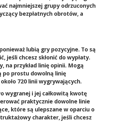
wać najmniejszej grupy odrzuconych
tyczący bezpłatnych obrotów, a
ponieważ lubią gry pozycyjne. To są
jeśli chcesz skłonić do wypłaty.
, na przykład linię opinii. Mogą
ą po prostu dowolną linię
około 720 linii wygrywających.
 wygranej i jej całkowitą kwotę
nerować praktycznie dowolne linie
ce, które są ulepszane w oparciu o
truktażowy charakter, jeśli chcesz