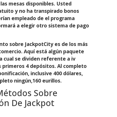
 las mesas disponibles. Usted
tuito y no ha transpirado bonos
berían empleado de el programa
formará a elegir otro sistema de pago
nto sobre JackpotCity es de los más
comercio. Aquí está algún paquete
a cual se dividen referente a iv
s primeros 4 depósitos. Al completo
nificación, inclusive 400 dólares,
eto ningún,160 eurillos.
s Métodos Sobre
n De Jackpot