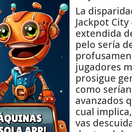
La disparida
Jackpot Cit
extendida d
pelo serí­a d
profusament
jugadores me
prosigue gen
como sería
avanzados q
cual implica,
vas descuid