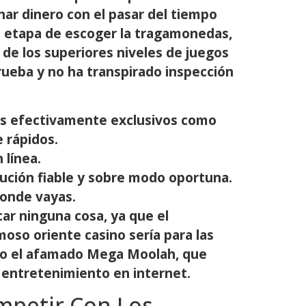
anar dinero con el pasar del tiempo
la etapa de escoger la tragamonedas,
 de los superiores niveles de juegos
rueba y no ha transpirado inspección
ios efectivamente exclusivos como
 rápidos.
 línea.
bución fiable y sobre modo oportuna.
donde vayas.
ar ninguna cosa, ya que el
oso oriente casino serí­a para las
endo el afamado Mega Moolah, que
l entretenimiento en internet.
ompetir Con Los