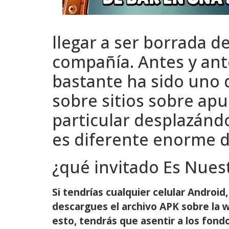
llegar a ser borrada d
compañía. Antes y ant
bastante ha sido uno 
sobre sitios sobre ap
particular desplazándo
es diferente enorme d
¿qué invitado Es Nues
Si tendrí­as cualquier celular Android
descargues el archivo APK sobre la w
esto, tendrás que asentir a los fond