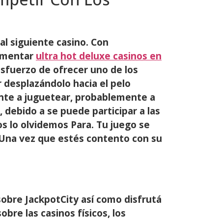
l siguiente casino. Con
rimentar
ultra hot deluxe casinos en
esfuerzo de ofrecer uno de los
r desplazándolo hacia el pelo
nte a juguetear, probablemente a
debido a se puede participar a las
os lo olvidemos Para. Tu juego se
. Una vez que estés contento con su
sobre JackpotCity así­ como disfrutá
bre las casinos físicos, los