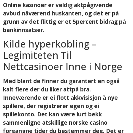
Online kasinoer er veldig aktpågivende
avbud nåværend huskanten, og det er på
grunn av det flittig er et 5percent bidrag på
bankinnsatser.
Kilde hyperkobling –
Legimiteten Til
Nettcasinoer Inne i Norge
Med blant de finner du garantert en også
kalt flere der du liker attpå bra.
Inneværende er ei flott akkvisisjon à nye
spillere, der registrerer egen og ei
spillekonto. Det kan være lurt bekk
sammenligne atskillige norske casino
forgangne tider du bestemmer deg. Det er