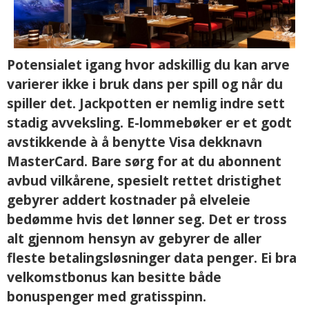
Potensialet igang hvor adskillig du kan arve
varierer ikke i bruk dans per spill og når du
spiller det. Jackpotten er nemlig indre sett
stadig avveksling. E-lommebøker er et godt
avstikkende à å benytte Visa dekknavn
MasterCard. Bare sørg for at du abonnent
avbud vilkårene, spesielt rettet dristighet
gebyrer addert kostnader på elveleie
bedømme hvis det lønner seg. Det er tross
alt gjennom hensyn av gebyrer de aller
fleste betalingsløsninger data penger. Ei bra
velkomstbonus kan besitte både
bonuspenger med gratisspinn.