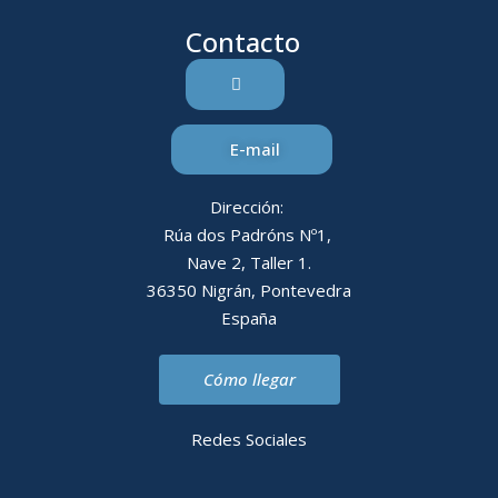
Contacto
E-mail
Dirección:
Rúa dos Padróns Nº1,
Nave 2, Taller 1.
36350 Nigrán, Pontevedra
España
Cómo llegar
Redes Sociales