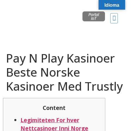
Idioma
Portal
IoT
Pay N Play Kasinoer
Beste Norske
Kasinoer Med Trustly
Content
Legimiteten For hver
Nettcasinoer Inni Norge