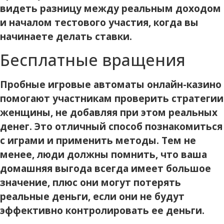
видеть разницу между реальным доходом
и началом тестового участия, когда вы
начинаете делать ставки.
Бесплатные вращения
Пробные игровые автоматы онлайн-казино
помогают участникам проверить стратегии
женщины, не добавляя при этом реальных
денег. Это отличный способ познакомиться
с играми и применить методы. Тем не
менее, люди должны помнить, что ваша
домашняя выгода всегда имеет большое
значение, плюс они могут потерять
реальные деньги, если они не будут
эффективно контролировать ее деньги.