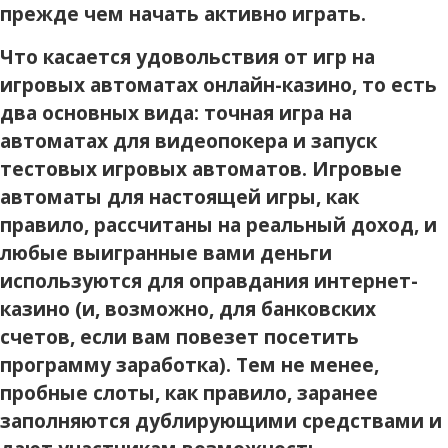
прежде чем начать активно играть.
Что касается удовольствия от игр на
игровых автоматах онлайн-казино, то есть
два основных вида: точная игра на
автоматах для видеопокера и запуск
тестовых игровых автоматов. Игровые
автоматы для настоящей игры, как
правило, рассчитаны на реальный доход, и
любые выигранные вами деньги
используются для оправдания интернет-
казино (и, возможно, для банковских
счетов, если вам повезет посетить
программу заработка). Тем не менее,
пробные слоты, как правило, заранее
заполняются дублирующими средствами и