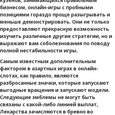
кузенов, занимающихся правильным
бизнесом, онлайн-игры с пробными
позициями гораздо проще разыгрывать и
меньше демонстрировать. Они не только
предоставляют прекрасную возможность
изучить различные другие стратегии, но и
выражают вам соболезнования по поводу
полной нестабильности игры.
Самым известным дополнительным
фактором в азартных играх в онлайн-
слотах, как правило, являются
разбросанные значки, которые запускают
выгодные вращения и запускают модели.
Следующие эмблемы не могут быть
связаны с какой-либо линией выплат,
Лекарства зачисляются в бревно во