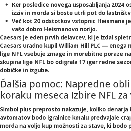
Ker posledice novega usposabljanja 2024 os
izziv in morda si boste utrli pot do lastništ
Več kot 20 odstotkov vstopnic Heismana je 
vašo dobro Heismanovo norijo.
Caesars je eden prvih delavcev, ki je izdal splet
Caesars uradno kupil William Hill PLC — enega 
lige NFL vsebuje zmage in morebitne poraze na e
skupina lige NFL bo odigrala 17 iger redne sezon
dobičke in izgube.
Ďalšia pomoc: Napredne oblik
koraku meseca Izbire NFL za 
Simbol plus preprosto nakazuje, koliko denarja 
avtomatov bodo igralnice kmalu predvajale craps, 
morda na voljo kup možnosti za stave, ki bodo p