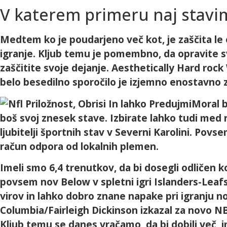
V katerem primeru naj stavi
Medtem ko je poudarjeno več kot, je zaščita le e
igranje. Kljub temu je pomembno, da opravite svo
zaščitite svoje dejanje. Aesthetically Hard roc
belo besedilno sporočilo je izjemno enostavno z
Moral b
boš svoj znesek stave. Izbirate lahko tudi med 
ljubitelji športnih stav v Severni Karolini. Pov
račun odpora od lokalnih plemen.
Imeli smo 6,4 trenutkov, da bi dosegli odličen 
povsem nov Below v spletni igri Islanders-Leafs.
virov in lahko dobro znane napake pri igranju 
Columbia/Fairleigh Dickinson izkazal za novo NBA
Kljub temu se danes vračamo, da bi dobili več, 