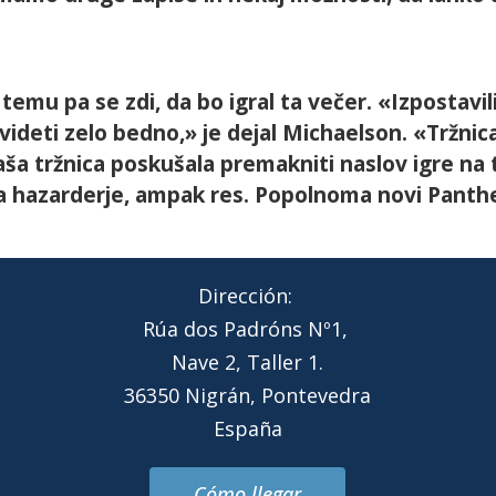
temu pa se zdi, da bo igral ta večer. «Izpostavi
ideti zelo bedno,» je dejal Michaelson. «Tržnica s
a tržnica poskušala premakniti naslov igre na tr
ča hazarderje, ampak res. Popolnoma novi Panther
Dirección:
Rúa dos Padróns Nº1,
Nave 2, Taller 1.
36350 Nigrán, Pontevedra
España
Cómo llegar