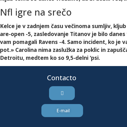
Nfl igre na srečo
Kelce je v zadnjem času večinoma sumljiv, kljub 
are-open -5, zasledovanje Titanov je bilo danes v
vam pomagali Ravens -4. Samo incident, ko je vaš
pot.» Carolina nima zaslužka za poklic in zapuš
Detroitu, medtem ko so 9,5-delni ‘psi.
Contacto
E-mail