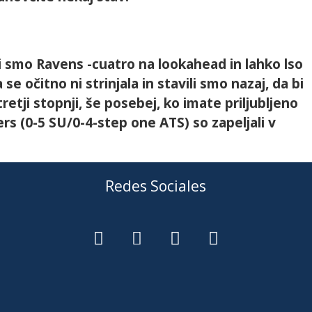
li smo Ravens -cuatro na lookahead in lahko lso
e očitno ni strinjala in stavili smo nazaj, da bi
etji stopnji, še posebej, ko imate priljubljeno
s (0-5 SU/0-4-step one ATS) so zapeljali v
Redes Sociales