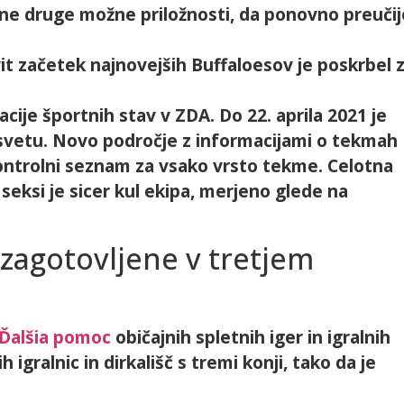
ične druge možne priložnosti, da ponovno preučij
it začetek najnovejših Buffaloesov je poskrbel 
acije športnih stav v ZDA. Do 22. aprila 2021 je
 svetu. Novo področje z informacijami o tekmah
kontrolni seznam za vsako vrsto tekme. Celotna
seksi je sicer kul ekipa, merjeno glede na
 zagotovljene v tretjem
Ďalšia pomoc
običajnih spletnih iger in igralnih
igralnic in dirkališč s tremi konji, tako da je