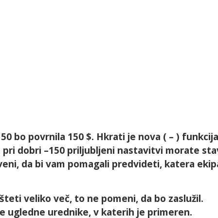
 bo povrnila 150 $. Hkrati je nova ( – ) funkcija
ri dobri –150 priljubljeni nastavitvi morate stav
tveni, da bi vam pomagali predvideti, katera eki
eti veliko več, to ne pomeni, da bo zaslužil.
ve ugledne urednike, v katerih je primeren.