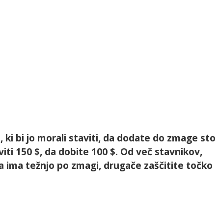
, ki bi jo morali staviti, da dodate do zmage sto
iti 150 $, da dobite 100 $. Od več stavnikov,
pa ima težnjo po zmagi, drugače zaščitite točko