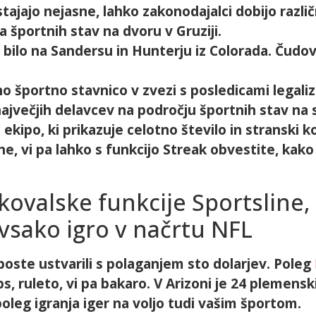
tajajo nejasne, lahko zakonodajalci dobijo razl
va športnih stav na dvoru v Gruziji.
bilo na Sandersu in Hunterju iz Colorada. Čudov
no športno stavnico v zvezi s posledicami legaliz
največjih delavcev na področju športnih stav na
kipo, ki prikazuje celotno število in stranski 
e, vi pa lahko s funkcijo Streak obvestite, kako 
ovalske funkcije Sportsline,
vsako igro v načrtu NFL
boste ustvarili s polaganjem sto dolarjev. Poleg
ruleto, vi pa bakaro. V Arizoni je 24 plemenskih 
oleg igranja iger na voljo tudi vašim športom.