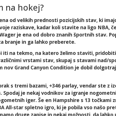
m na hokej?
na od velikih prednosti pozicijskih stav, ki imaj
je raziskave, kadar koli stavite na ligo NBA, če
k Wager je ena od dobro znanih športnih stav. Po
a branje in ga lahko preberete.
i iti na tekmo, na katero želimo staviti, pridobiti
različnimi vrstami stav, skupaj s stavami nad/sp
sem nov Grand Canyon Condition je dobil dolgotraj
korak s tremi bazami, +346 parlay, vendar ste z
 Spodaj je nekaj vodnikov za igranje nogometnih 
nogometnih iger. Še en Hampshire s 13 točkami 
 All-star spletno igro, ki je pobila vso našo pr
imamo druge zapise in nekaj možnosti, da lahko 