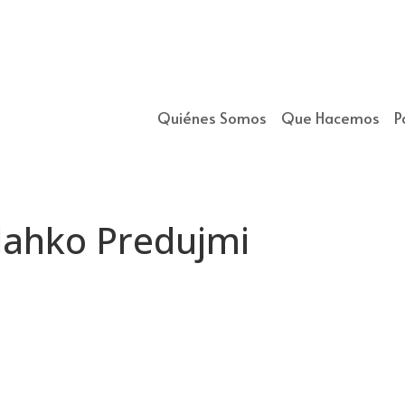
Quiénes Somos
Que Hacemos
P
n lahko Predujmi