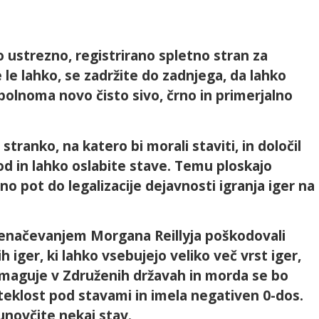
o ustrezno, registrirano spletno stran za
 le lahko, se zadržite do zadnjega, da lahko
polnoma novo čisto sivo, črno in primerjalno
 stranko, na katero bi morali staviti, in določil
od in lahko oslabite stave. Temu ploskajo
no pot do legalizacije dejavnosti igranja iger na
 izenačevanjem Morgana Reillyja poškodovali
iger, ki lahko vsebujejo veliko več vrst iger,
zmaguje v Združenih državah in morda se bo
eteklost pod stavami in imela negativen 0-dos.
unovčite nekaj stav.