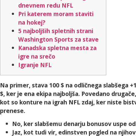
dnevnem redu NFL
Pri katerem moram staviti
na hokej?
5 najboljših spletnih strani
Washington Sports za stave
Kanadska spletna mesta za
igre na srečo
Igranje NFL
Na primer, stava 100 $ na odličnega slabšega +150
$, ker je ena ekipa najboljša.
Povedano drugače, p
kot so konture na igrah NFL zdaj, ker niste bis
prenese.
No, ker slabšemu denarju bonusov uspe odšt
Jaz, kot tudi vir, edinstven pogled na njiho