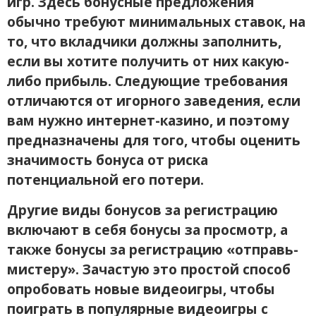
игр. Здесь бонусные предложения
обычно требуют минимальных ставок, на
то, что вкладчики должны заполнить,
если вы хотите получить от них какую-
либо прибыль. Следующие требования
отличаются от игорного заведения, если
вам нужно интернет-казино, и поэтому
предназначены для того, чтобы оценить
значимость бонуса от риска
потенциальной его потери.
Другие виды бонусов за регистрацию
включают в себя бонусы за просмотр, а
также бонусы за регистрацию «отправь-
мистеру». Зачастую это простой способ
опробовать новые видеоигры, чтобы
поиграть в популярные видеоигры с