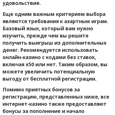
удовольствие.
Еще одним важным критерием выбора
являются требования к азартным играм.
Базовый язык, который вам нужно
изучить, прежде чем вы решите
получить выигрыш из дополнительных
денег. Рекомендуется использовать
онлайн-казино с кодами без ставок,
включая х50 или нет. Таким образом, вы
можете увеличить потенциальную
выгоду от бесплатной регистрации.
Помимо приятных бонусов за
регистрацию, представленных ниже, все
интернет-казино также предоставляют
бонусы за пополнение и начало