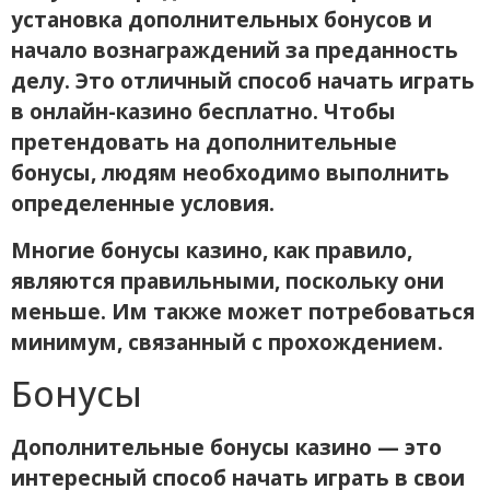
установка дополнительных бонусов и
начало вознаграждений за преданность
делу. Это отличный способ начать играть
в онлайн-казино бесплатно. Чтобы
претендовать на дополнительные
бонусы, людям необходимо выполнить
определенные условия.
Многие бонусы казино, как правило,
являются правильными, поскольку они
меньше.
Им также может потребоваться
минимум, связанный с прохождением.
Бонусы
Дополнительные бонусы казино — это
интересный способ начать играть в свои