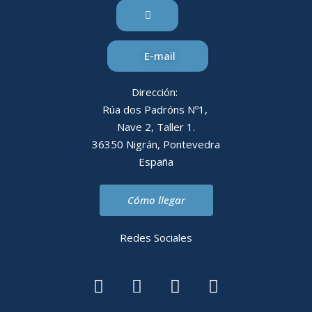
E-mail
Dirección:
Rúa dos Padróns Nº1,
Nave 2, Taller 1.
36350 Nigrán, Pontevedra
España
Cómo llegar
Redes Sociales