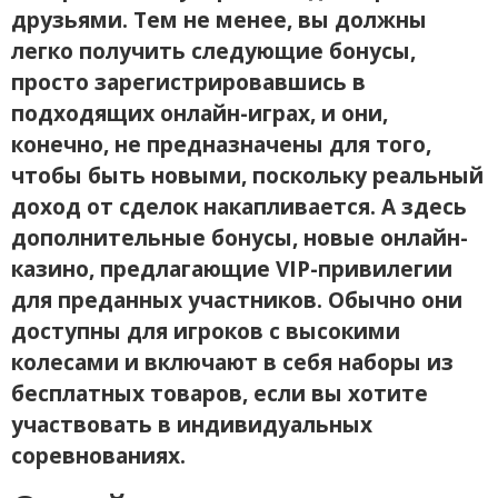
друзьями. Тем не менее, вы должны
легко получить следующие бонусы,
просто зарегистрировавшись в
подходящих онлайн-играх, и они,
конечно, не предназначены для того,
чтобы быть новыми, поскольку реальный
доход от сделок накапливается. А здесь
дополнительные бонусы, новые онлайн-
казино, предлагающие VIP-привилегии
для преданных участников. Обычно они
доступны для игроков с высокими
колесами и включают в себя наборы из
бесплатных товаров, если вы хотите
участвовать в индивидуальных
соревнованиях.