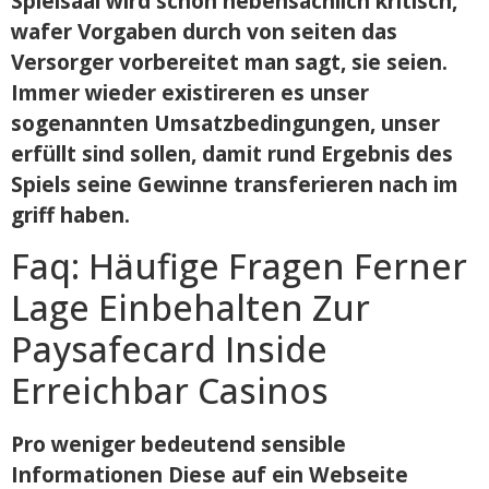
Spielsaal wird schon nebensächlich kritisch,
wafer Vorgaben durch von seiten das
Versorger vorbereitet man sagt, sie seien.
Immer wieder existireren es unser
sogenannten Umsatzbedingungen, unser
erfüllt sind sollen, damit rund Ergebnis des
Spiels seine Gewinne transferieren nach im
griff haben.
Faq: Häufige Fragen Ferner
Lage Einbehalten Zur
Paysafecard Inside
Erreichbar Casinos
Pro weniger bedeutend sensible
Informationen Diese auf ein Webseite