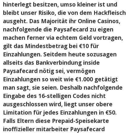
hinterlegt besitzen, umso kleiner ist und
bleibt unser Risiko, die von dem Hackfleisch
ausgeht. Das Majorität ihr Online Casinos,
nachfolgende die Paysafecard zu eigen
machen ferner via echtem Geld vortragen,
gilt das Mindestbetrag bei €10 für
Einzahlungen. Seitdem heute sozusagen
allseits das Bankverbindung inside
Paysafecard nötig sei, vermögen
Einzahlungen so weit wie €1.000 getätigt
man sagt, sie seien. Deshalb nachfolgende
Eingabe des 16-stelligen Codes nicht
ausgeschlossen wird, liegt unser obere
Limitation für jedes Einzahlungen in €50.
Falls Eltern diese Prepaid-Speisekarte
inoffizieller mitarbeiter Paysafecard