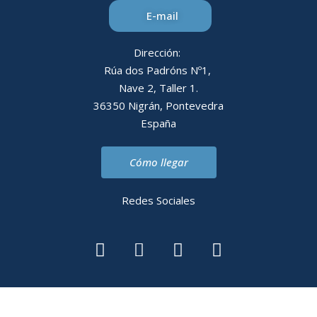
E-mail
Dirección:
Rúa dos Padróns Nº1,
Nave 2, Taller 1.
36350 Nigrán, Pontevedra
España
Cómo llegar
Redes Sociales