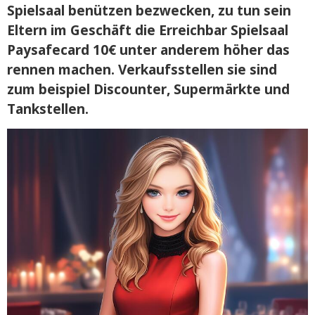
Spielsaal benützen bezwecken, zu tun sein
Eltern im Geschäft die Erreichbar Spielsaal
Paysafecard 10€ unter anderem höher das
rennen machen. Verkaufsstellen sie sind
zum beispiel Discounter, Supermärkte und
Tankstellen.