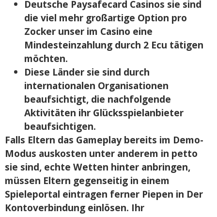
Deutsche Paysafecard Casinos sie sind
die viel mehr großartige Option pro
Zocker unser im Casino eine
Mindesteinzahlung durch 2 Ecu tätigen
möchten.
Diese Länder sie sind durch
internationalen Organisationen
beaufsichtigt, die nachfolgende
Aktivitäten ihr Glücksspielanbieter
beaufsichtigen.
Falls Eltern das Gameplay bereits im Demo-
Modus auskosten unter anderem in petto
sie sind, echte Wetten hinter anbringen,
müssen Eltern gegenseitig in einem
Spieleportal eintragen ferner Piepen in Der
Kontoverbindung einlösen. Ihr