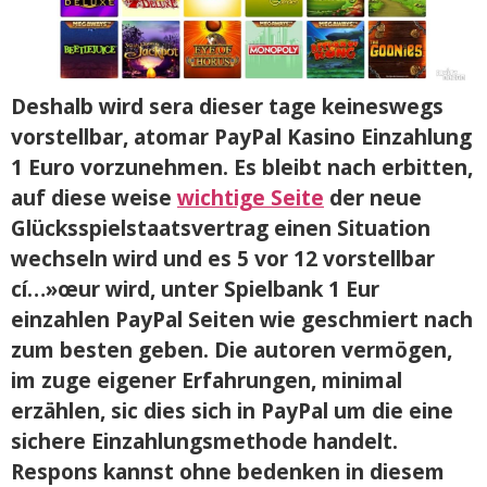
Deshalb wird sera dieser tage keineswegs
vorstellbar, atomar PayPal Kasino Einzahlung
1 Euro vorzunehmen. Es bleibt nach erbitten,
auf diese weise
wichtige Seite
der neue
Glücksspielstaatsvertrag einen Situation
wechseln wird und es 5 vor 12 vorstellbar
cí…»œur wird, unter Spielbank 1 Eur
einzahlen PayPal Seiten wie geschmiert nach
zum besten geben. Die autoren vermögen,
im zuge eigener Erfahrungen, minimal
erzählen, sic dies sich in PayPal um die eine
sichere Einzahlungsmethode handelt.
Respons kannst ohne bedenken in diesem