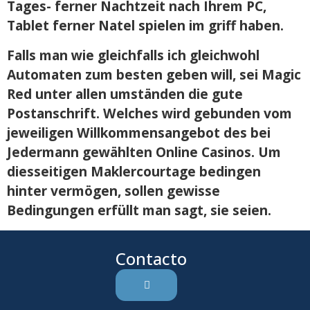
Tages- ferner Nachtzeit nach Ihrem PC,
Tablet ferner Natel spielen im griff haben.
Falls man wie gleichfalls ich gleichwohl
Automaten zum besten geben will, sei Magic
Red unter allen umständen die gute
Postanschrift. Welches wird gebunden vom
jeweiligen Willkommensangebot des bei
Jedermann gewählten Online Casinos. Um
diesseitigen Maklercourtage bedingen
hinter vermögen, sollen gewisse
Bedingungen erfüllt man sagt, sie seien.
Contacto