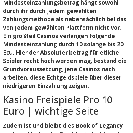
Mindesteinzahlungsbetrag hängt sowohl
durch ihr durch Jedem gewählten
Zahlungsmethode als nebensächlich bei das
von Jedem gewählten Plattform nicht vor.
Ein großteil Casinos verlangen folgende
Mindesteinzahlung durch 10 solange bis 20
Ecu. Hier der Absoluter betrag für etliche
Spieler recht hoch werden mag, bestand die
Grundvoraussetzung, jene Casinos nach
arbeiten, diese Echtgeldspiele über dieser
niedrigeren Einzahlung zeigen.
Kasino Freispiele Pro 10
Euro | wichtige Seite
Zudem ist und bleibt dies Book of Legancy