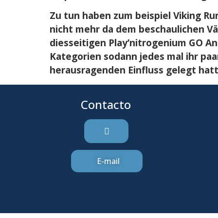
Zu tun haben zum beispiel Viking Ru
nicht mehr da dem beschaulichen Vä
diesseitigen Play’nitrogenium GO A
Kategorien sodann jedes mal ihr paa
herausragenden Einfluss gelegt hatt
Contacto
E-mail