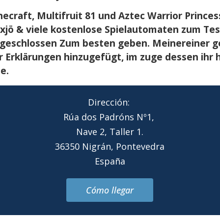
necraft, Multifruit 81 und Aztec Warrior Prince
xjö & viele kostenlose Spielautomaten zum Test
ngeschlossen Zum besten geben. Meinereiner g
r Erklärungen hinzugefügt, im zuge dessen ihr
e.
Dirección:
Rúa dos Padróns Nº1,
Nave 2, Taller 1.
36350 Nigrán, Pontevedra
España
Cómo llegar