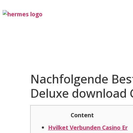
Nachfolgende Best
Deluxe download C
Content
Hvilket Verbunden Casino Er