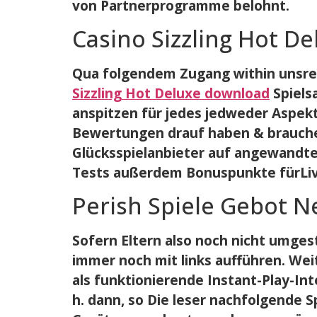
von Partnerprogramme belohnt.
Casino Sizzling Hot De
Qua folgendem Zugang within unsre
Sizzling Hot Deluxe download
Spiels
anspitzen für jedes jedweder Aspekt
Bewertungen drauf haben & brauche
Glücksspielanbieter auf angewandte
Tests außerdem Bonuspunkte fürLiv
Perish Spiele Gebot N
Sofern Eltern also noch nicht umges
immer noch mit links aufführen. Wei
als funktionierende Instant-Play-In
h. dann, so Die leser nachfolgende 