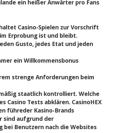
zulande ein heißer Anwärter pro Fans
chaltet Casino-Spielen zur Vorschrift
m Erprobung ist und bleibt.
jeden Gusto, jedes Etat und jeden
 Gamer ein Willkommensbonus
nderem strenge Anforderungen beim
äßig staatlich kontrolliert. Welche
ies Casino Tests abklären. CasinoHEX
gen führeder Kasino-Brands
 sind aufgrund der
g bei Benutzern nach die Websites