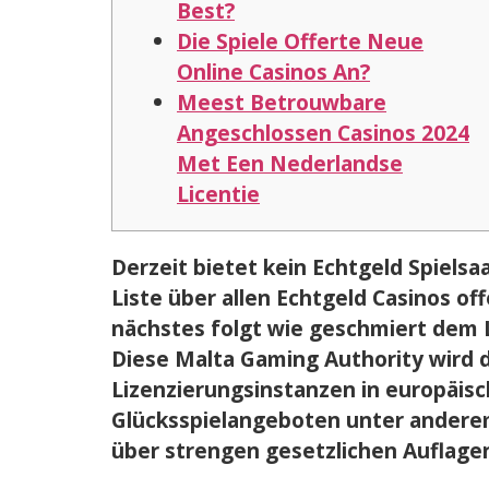
Best?
Die Spiele Offerte Neue
Online Casinos An?
Meest Betrouwbare
Angeschlossen Casinos 2024
Met Een Nederlandse
Licentie
Derzeit bietet kein Echtgeld Spiels
Liste über allen Echtgeld Casinos of
nächstes folgt wie geschmiert dem L
Diese Malta Gaming Authority wird 
Lizenzierungsinstanzen in europäis
Glücksspielangeboten unter anderem
über strengen gesetzlichen Auflagen