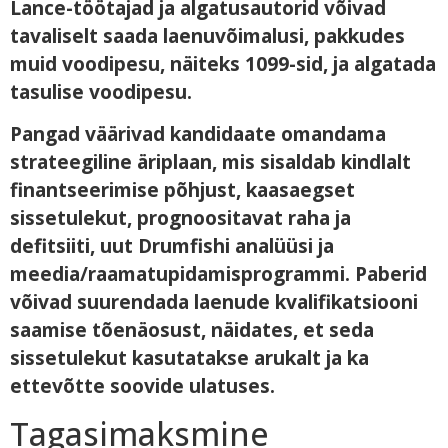
Lance-töötajad ja algatusautorid võivad
tavaliselt saada laenuvõimalusi, pakkudes
muid voodipesu, näiteks 1099-sid, ja algatada
tasulise voodipesu.
Pangad väärivad kandidaate omandama
strateegiline äriplaan, mis sisaldab kindlalt
finantseerimise põhjust, kaasaegset
sissetulekut, prognoositavat raha ja
defitsiiti, uut Drumfishi analüüsi ja
meedia/raamatupidamisprogrammi. Paberid
võivad suurendada laenude kvalifikatsiooni
saamise tõenäosust, näidates, et seda
sissetulekut kasutatakse arukalt ja ka
ettevõtte soovide ulatuses.
Tagasimaksmine