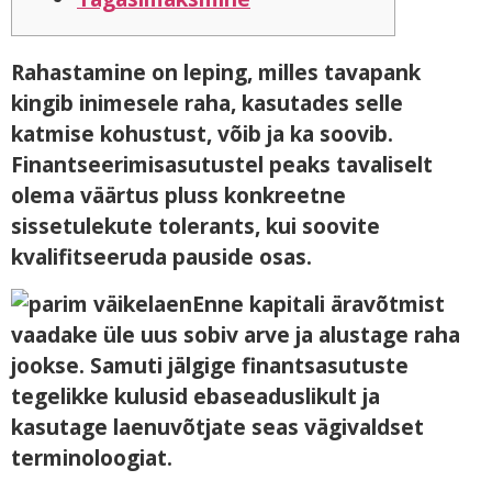
Rahastamine on leping, milles tavapank
kingib inimesele raha, kasutades selle
katmise kohustust, võib ja ka soovib.
Finantseerimisasutustel peaks tavaliselt
olema väärtus pluss konkreetne
sissetulekute tolerants, kui soovite
kvalifitseeruda pauside osas.
Enne kapitali äravõtmist
vaadake üle uus sobiv arve ja alustage raha
jookse.
Samuti jälgige finantsasutuste
tegelikke kulusid ebaseaduslikult ja
kasutage laenuvõtjate seas vägivaldset
terminoloogiat.