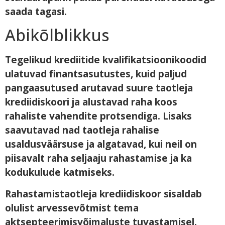
saada tagasi.
Abikõlblikkus
Tegelikud krediitide kvalifikatsioonikoodid
ulatuvad finantsasutustes, kuid paljud
pangaasutused arutavad suure taotleja
krediidiskoori ja alustavad raha koos
rahaliste vahendite protsendiga. Lisaks
saavutavad nad taotleja rahalise
usaldusväärsuse ja algatavad, kui neil on
piisavalt raha seljaaju rahastamise ja ka
kodukulude katmiseks.
Rahastamistaotleja krediidiskoor sisaldab
olulist arvessevõtmist tema
aktsepteerimisvõimaluste tuvastamisel.