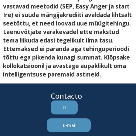
vastavad meetodid (SEP, Easy Anger ja start
Ire) ei suuda mängijakrediiti avaldada lihtsalt
seetõttu, et need loovad uue müügitehingu.
Laenuvõtjate varakevadel ette makstud
tema liikuda edasi tegelikult ilma tasu.
Ettemaksed ei paranda aga tehinguperioodi
tõttu ega pikenda kunagi summat. Klõpsake
kollokatsioonil ja avastage aupaklikult oma
intelligentsuse paremaid astmeid.
Contacto
E-mail