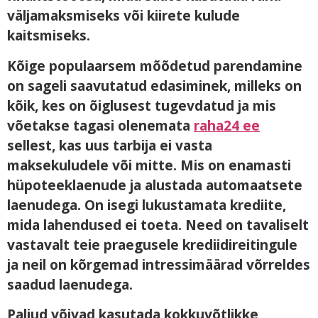
väljamaksmiseks või kiirete kulude
kaitsmiseks.
Kõige populaarsem mõõdetud parendamine
on sageli saavutatud edasiminek, milleks on
kõik, kes on õiglusest tugevdatud ja mis
võetakse tagasi olenemata
raha24 ee
sellest, kas uus tarbija ei vasta
maksekuludele või mitte. Mis on enamasti
hüpoteeklaenude ja alustada automaatsete
laenudega. On isegi lukustamata krediite,
mida lahendused ei toeta. Need on tavaliselt
vastavalt teie praegusele krediidireitingule
ja neil on kõrgemad intressimäärad võrreldes
saadud laenudega.
Paljud võivad kasutada kokkuvõtlikke