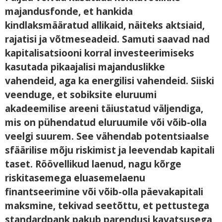
majandusfonde, et hankida
kindlaksmääratud allikaid, näiteks aktsiaid,
rajatisi ja võtmeseadeid. Samuti saavad nad
kapitalisatsiooni korral investeerimiseks
kasutada pikaajalisi majanduslikke
vahendeid, aga ka energilisi vahendeid. Siiski
veenduge, et sobiksite eluruumi
akadeemilise areeni täiustatud väljendiga,
mis on pühendatud eluruumile või võib-olla
veelgi suurem. See vähendab potentsiaalse
sfäärilise mõju riskimist ja leevendab kapitali
taset. Röövellikud laenud, nagu kõrge
riskitasemega eluasemelaenu
finantseerimine või võib-olla päevakapitali
maksmine, tekivad seetõttu, et pettustega
standardpank pakub parendusi kavatsusega