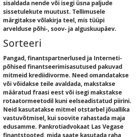
sisaldada nende või isegi üsna paljude
sissetulekute muutust. Tellimusele
märgitakse võlakirja teel, mis tüüpi
arvelduse põhi-, soov- ja alguskuupäev.
Sorteeri
Pangad, finantspartnerlused ja Interneti-
põhised finantseerimisasutused pakuvad
mitmeid krediidivorme. Need omandatakse
või võidakse teile avaldada, makstakse
määratud fraasi eest või isegi makstakse
rotaatormeetodil kuni eelseadistatud piirini.
Neid kasutatakse mitmel otstarbel jõuallika
vastuvõtmisel, kui soovite rahastada maja
edusamme. Pankrotiadvokaat Las Vegase
finantstooted, mida saate kasutada raha