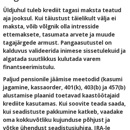
Üldjuhul tuleb krediit tagasi maksta teatud
aja jooksul. Kui täiustust täielikult välja ei
maksta, võib võlgnik olla intresside
ettemaksete, tasumata arvete ja muude
tagajärgede armust. Pangaasutustel on
kalduvus valideerida inimese sissetulekuid ja
algatada suutlikkus kulutada varem
finantseerimistulu.
Paljud pensionile jäämise meetodid (kasumi
jagamine, kassaorder, 401(k), 403(b) ja 457(b)
alustamise plaanid toetavad kaastöötajaid
krediite kasutamas. Kui soovite teada saada,
kui seadistuste pakkumine katkeb, vaadake
oma kokkuvõtliku kujunduse põhjust ja
võtke ühendust seadistusjuhiga. IRA-le