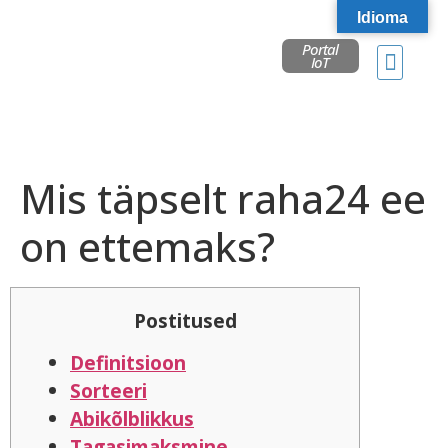
Idioma
Portal
IoT
Mis täpselt raha24 ee
on ettemaks?
Postitused
Definitsioon
Sorteeri
Abikõlblikkus
Tagasimaksmine