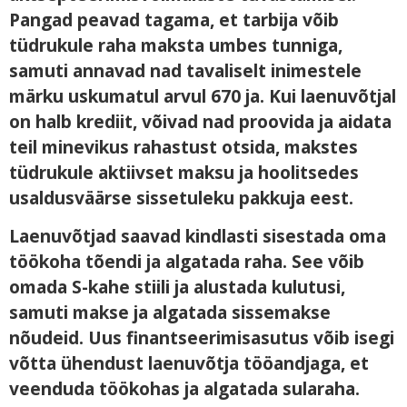
Pangad peavad tagama, et tarbija võib
tüdrukule raha maksta umbes tunniga,
samuti annavad nad tavaliselt inimestele
märku uskumatul arvul 670 ja. Kui laenuvõtjal
on halb krediit, võivad nad proovida ja aidata
teil minevikus rahastust otsida, makstes
tüdrukule aktiivset maksu ja hoolitsedes
usaldusväärse sissetuleku pakkuja eest.
Laenuvõtjad saavad kindlasti sisestada oma
töökoha tõendi ja algatada raha. See võib
omada S-kahe stiili ja alustada kulutusi,
samuti makse ja algatada sissemakse
nõudeid. Uus finantseerimisasutus võib isegi
võtta ühendust laenuvõtja tööandjaga, et
veenduda töökohas ja algatada sularaha.