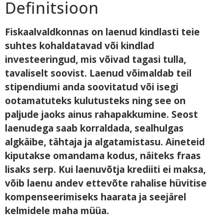
Definitsioon
Fiskaalvaldkonnas on laenud kindlasti teie
suhtes kohaldatavad või kindlad
investeeringud, mis võivad tagasi tulla,
tavaliselt soovist. Laenud võimaldab teil
stipendiumi anda soovitatud või isegi
ootamatuteks kulutusteks ning see on
paljude jaoks ainus rahapakkumine. Seost
laenudega saab korraldada, sealhulgas
algkäibe, tähtaja ja algatamistasu. Aineteid
kiputakse omandama kodus, näiteks fraas
lisaks serp. Kui laenuvõtja krediiti ei maksa,
võib laenu andev ettevõte rahalise hüvitise
kompenseerimiseks haarata ja seejärel
kelmidele maha müüa.