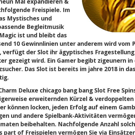
e neun Mal expandieren &
chfolgende Freispiele. Im
was Mystisches und
 passende Begleitmusik
agic ist und bleibt das
nd 10 Gewinnlinien unter anderem wird vom 
 verfügt der Slot ihr ägyptisches Fragestellun
er gezeigt wird. Ein Gamer begibt zigeunern in 
ucher. Das Slot ist bereits im jahre 2018 in d
tig.
ligerweise erweiternden Kürzel & verdoppelten 
ser können locken, jeden Erfolg auf einem Gamb
gen und andere Spielbank-Aktivitäten vermögen
maten beibehalten. Nachfolgende Anzahl solch
part of Freispielen vermögen Sie via Einsätz