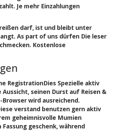
zahlt. Je mehr Einzahlungen
ißen darf, ist und bleibt unter
gt. As part of uns dürfen Die leser
schmecken. Kostenlose
agen
Dies Spezielle aktiv
ussicht, seinen Durst auf Reisen &
-Browser wird ausreichend.
Diese verstand benutzen gern aktiv
derem geheimnisvolle Mumien
hen Fassung geschenk, während