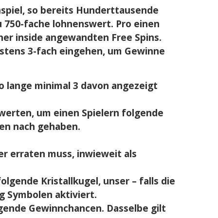
nspiel, so bereits Hunderttausende
zu 750-fache lohnenswert. Pro einen
ner inside angewandten Free Spins.
destens 3-fach eingehen, um Gewinne
so lange minimal 3 davon angezeigt
werten, um einen Spielern folgende
en nach gehaben.
er erraten muss, inwieweit als
lgende Kristallkugel, unser – falls die
g Symbolen aktiviert.
lgende Gewinnchancen. Dasselbe gilt