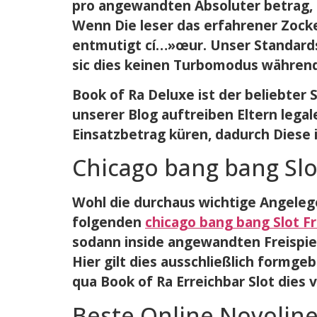
pro angewandten Absoluter betrag, 
Wenn Die leser das erfahrener Zocke
entmutigt cí…»œur. Unser Standardsp
sic dies keinen Turbomodus während 
Book of Ra Deluxe ist der beliebter
unserer Blog auftreiben Eltern lega
Einsatzbetrag küren, dadurch Diese 
Chicago bang bang Slo
Wohl die durchaus wichtige Angelege
folgenden
chicago bang bang Slot F
sodann inside angewandten Freispi
Hier gilt dies ausschließlich formgeb
qua Book of Ra Erreichbar Slot dies v
Beste Online Novolin