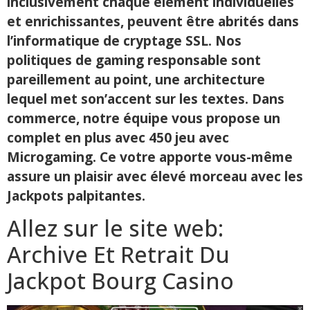
inclusivement chaque élément individuelles
et enrichissantes, peuvent être abrités dans
l’informatique de cryptage SSL. Nos
politiques de gaming responsable sont
pareillement au point, une architecture
lequel met son’accent sur les textes. Dans
commerce, notre équipe vous propose un
complet en plus avec 450 jeu avec
Microgaming. Ce votre apporte vous-même
assure un plaisir avec élevé morceau avec les
Jackpots palpitantes.
Allez sur le site web:
Archive Et Retrait Du
Jackpot Bourg Casino