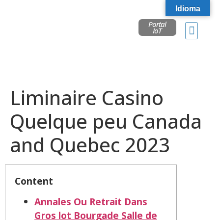
Idioma
Portal
IoT
Liminaire Casino
Quelque peu Canada
and Quebec 2023
Content
Annales Ou Retrait Dans
Gros lot Bourgade Salle de