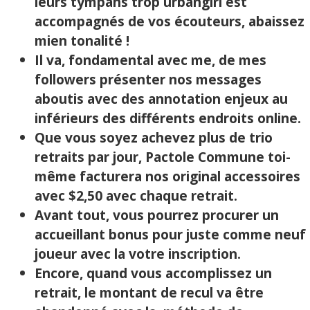
leurs tympans trop urbangirl est
accompagnés de vos écouteurs, abaissez
mien tonalité !
Il va, fondamental avec me, de mes
followers présenter nos messages
aboutis avec des annotation enjeux au
inférieurs des différents endroits online.
Que vous soyez achevez plus de trio
retraits par jour, Pactole Commune toi-
même facturera nos original accessoires
avec $2,50 avec chaque retrait.
Avant tout, vous pourrez procurer un
accueillant bonus pour juste comme neuf
joueur avec la votre inscription.
Encore, quand vous accomplissez un
retrait, le montant de recul va être