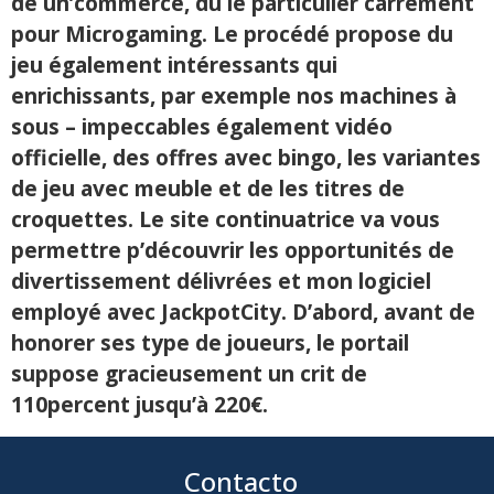
de un’commerce, du le particulier carrément
pour Microgaming. Le procédé propose du
jeu également intéressants qui
enrichissants, par exemple nos machines à
sous – impeccables également vidéo
officielle, des offres avec bingo, les variantes
de jeu avec meuble et de les titres de
croquettes. Le site continuatrice va vous
permettre p’découvrir les opportunités de
divertissement délivrées et mon logiciel
employé avec JackpotCity. D’abord, avant de
honorer ses type de joueurs, le portail
suppose gracieusement un crit de
110percent jusqu’à 220€.
Contacto