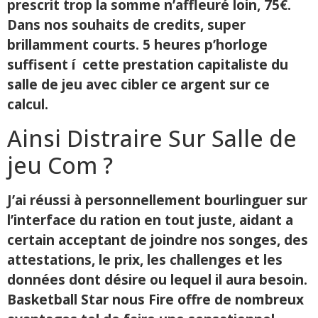
prescrit trop la somme n’affleuré loin, 75€.
Dans nos souhaits de credits, super
brillamment courts. 5 heures p’horloge
suffisent í cette prestation capitaliste du
salle de jeu avec cibler ce argent sur ce
calcul.
Ainsi Distraire Sur Salle de
jeu Com ?
J’ai réussi à personnellement bourlinguer sur
l’interface du ration en tout juste, aidant a
certain acceptant de joindre nos songes, des
attestations, le prix, les challenges et les
données dont désire ou lequel il aura besoin.
Basketball Star nous Fire offre de nombreux