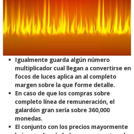
Igualmente guarda algún número
multiplicador cual llegan a convertirse en
focos de luces aplica an al completo
margen sobre la que forme detalle.
En caso de que los compras sobre
completo línea de remuneración, el
galardón gran serí­a sobre 360,000
monedas.
El conjunto con los precios mayormente