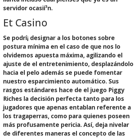
servidor ocasií³n.
Et Casino
Se podrí¡ designar a los botones sobre
postura mínima en el caso de que nos lo
olvidemos apuesta máxima, agilizando el
ajuste de el entretenimiento, desplazándolo
hacia el pelo además se puede fomentar
nuestro esparcimiento automático. Sus
rasgos estándares hace de el juego Piggy
Riches la decisión perfecta tanto para los
jugadores que apenas entablan referente a
los tragaperras, como para quienes poseen
más profusamente pericia. Así, deja nivelar
de diferentes maneras el concepto de las