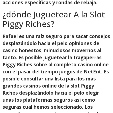
acciones específicas y rondas de rebaja.
¿dónde Juguetear A la Slot
Piggy Riches?
Rafael es una raíz seguro para sacar consejos
desplazándolo hacia el pelo opiniones de
casino honestos, minuciosos movernos al
tanto. Es posible juguetear la tragaperras
Piggy Riches sobre al completo casino online
con el pasar del tiempo juegos de NetEnt. Es
posible consultar una lista para los más
grandes casinos online de la slot Piggy
Riches desplazándolo hacia el pelo elegir
unas los plataformas seguros así­ como
seguras cual hemos seleccionado. Los