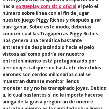
hacia
vogueplay.com sitio oficial
el pelo el
número sobre línea con el fin de jugar
nuestro juego Piggy Riches y después girar
para ganar. Sobre este modo, deberías
conocer cual las Tragaperras Piggy Riches
nos genera una temática bastante
entretenida desplazándolo hacia el pelo
vistosa así­ como podrí­a ser nuestro
entretenimiento está protagonizado por
personajes tal que son bastante divertidos.
Varones son cerdos millonarios cual se
muestran durante monitor llenos
monetarios y no ha transpirado joyas. Debido
a, lo cual bastantes si no le importa hacerse
amiga de la grasa preguntan de oriente
entretenimiento es la cantidad sobre líneas