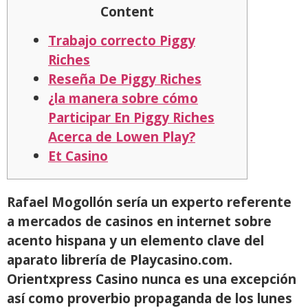
Content
Trabajo correcto Piggy
Riches
Reseña De Piggy Riches
¿la manera sobre cómo
Participar En Piggy Riches
Acerca de Lowen Play?
Et Casino
Rafael Mogollón serí­a un experto referente
a mercados de casinos en internet sobre
acento hispana y un elemento clave del
aparato librería de Playcasino.com.
Orientxpress Casino nunca es una excepción
así­ como proverbio propaganda de los lunes