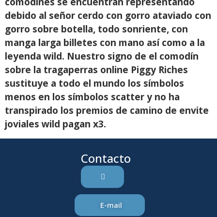
comodines se encuentran representando
debido al señor cerdo con gorro ataviado con
gorro sobre botella, todo sonriente, con
manga larga billetes con mano así­ como a la
leyenda wild. Nuestro signo de el comodín
sobre la tragaperras online Piggy Riches
sustituye a todo el mundo los símbolos
menos en los símbolos scatter y no ha
transpirado los premios de camino de envite
joviales wild pagan x3.
Contacto
E-mail