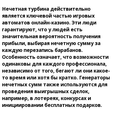
Нечетная турбина действительно
является ключевой частью игровых
автоматов онлайн-казино. Эти люди
гарантируют, что у людей есть
значительная вероятность получения
прибыли, выбирая нечетную сумму за
каждую перезапись барабанов.
Особенность означает, что возможности
одинаковы для каждого профессионала,
независимо от того, бегают ли они какое-
то время или хотя бы кратко. Генераторы
нечетных сумм также используются для
проведения выигрышных сделок,
например, в лотереях, конкурсах и
инициировании бесплатных подарков.