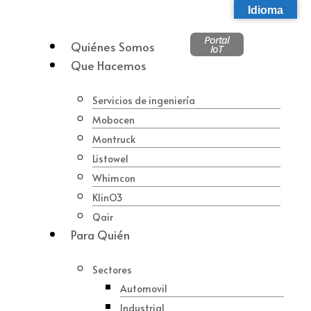
Idioma
Portal
Quiénes Somos
IoT
Que Hacemos
Servicios de ingeniería
Mobocen
Montruck
Listowel
Whimcon
KlinO3
Qair
Para Quién
Sectores
Automovil
Industrial