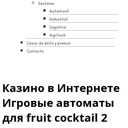
Sectores
Automovil
Industrial
Logistica
Agritech
Casos de éxito y prensa
Contacto
Казино в Интернете
Игровые автоматы
для fruit cocktail 2