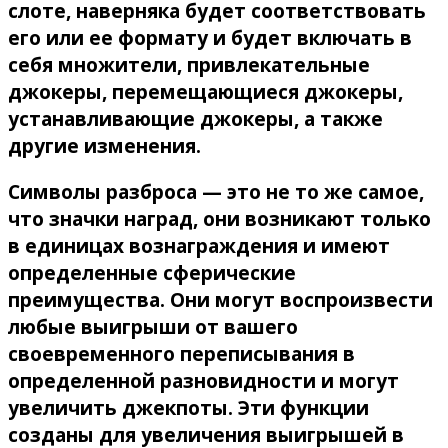
слоте, наверняка будет соответствовать
его или ее формату и будет включать в
себя множители, привлекательные
джокеры, перемещающиеся джокеры,
устанавливающие джокеры, а также
другие изменения.
Символы разброса — это не то же самое,
что значки наград, они возникают только
в единицах вознаграждения и имеют
определенные сферические
преимущества. Они могут воспроизвести
любые выигрыши от вашего
своевременного переписывания в
определенной разновидности и могут
увеличить джекпоты. Эти функции
созданы для увеличения выигрышей в