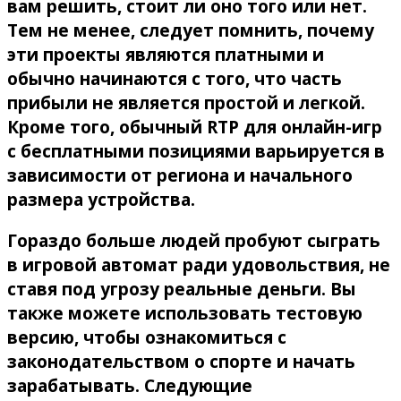
вам решить, стоит ли оно того или нет.
Тем не менее, следует помнить, почему
эти проекты являются платными и
обычно начинаются с того, что часть
прибыли не является простой и легкой.
Кроме того, обычный RTP для онлайн-игр
с бесплатными позициями варьируется в
зависимости от региона и начального
размера устройства.
Гораздо больше людей пробуют сыграть
в игровой автомат ради удовольствия, не
ставя под угрозу реальные деньги. Вы
также можете использовать тестовую
версию, чтобы ознакомиться с
законодательством о спорте и начать
зарабатывать. Следующие