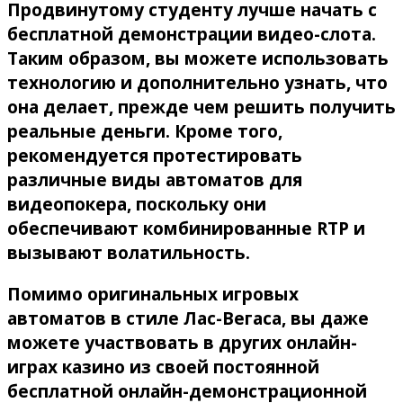
Продвинутому студенту лучше начать с
бесплатной демонстрации видео-слота.
Таким образом, вы можете использовать
технологию и дополнительно узнать, что
она делает, прежде чем решить получить
реальные деньги. Кроме того,
рекомендуется протестировать
различные виды автоматов для
видеопокера, поскольку они
обеспечивают комбинированные RTP и
вызывают волатильность.
Помимо оригинальных игровых
автоматов в стиле Лас-Вегаса, вы даже
можете участвовать в других онлайн-
играх казино из своей постоянной
бесплатной онлайн-демонстрационной