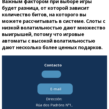
Важным фактором при выборе игры
будет разница, от которой зависит
количество битов, на которого вы
можете рассчитывать в системе. Слоты с
низкой волатильностью дают множество
выигрышей, потому что игровые
автоматы с высокой волатильностью
дают несколько более ценных подарков.
Contacto
E-mail
Dirección:
Rúa dos Padróns Nº1,