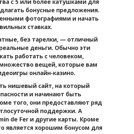
ва с 5 или более катушками для
едлагать бонусные предложения.
твенными фотографиями и начать
вильных ставках.
тные, без тарелки, — отличный
 реальные деньги. Обычно эти
ать работать с человеком,
ь множество вещей, которые вам
идеоигры онлайн-казино.
ать нишевый сайт, на который
опасности и начинают быть
оме того, они предоставляют ряд
углосуточной поддержки. А
in de Fer и другие карты. Кроме
то является хорошим бонусом для