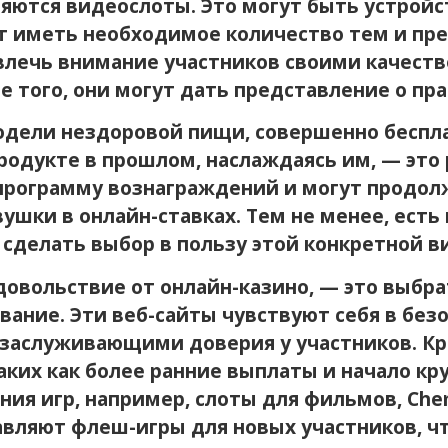
ются видеослоты. Это могут быть устройст
ут иметь необходимое количество тем и пр
ивлечь внимание участников своими качес
 того, они могут дать представление о пра
одели нездоровой пищи, совершенно беспла
родукте в прошлом, наслаждаясь им, — это
программу вознаграждений и могут продолж
ушки в онлайн-ставках. Тем не менее, ест
сделать выбор в пользу этой конкретной в
довольствие от онлайн-казино, — это выбр
ание. Эти веб-сайты чувствуют себя в без
 заслуживающими доверия у участников. Кр
ких как более ранние выплаты и начало кр
ния игр, например, слоты для фильмов, Chem
авляют флеш-игры для новых участников, ч