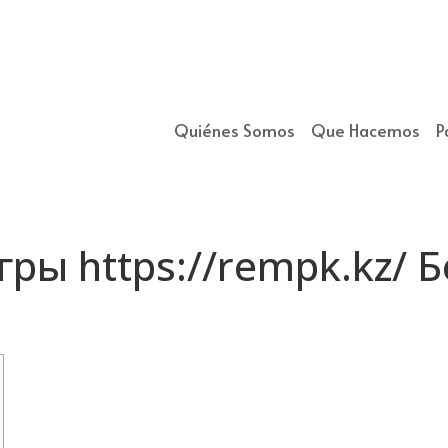
Quiénes Somos
Que Hacemos
P
ры https://rempk.kz/ 