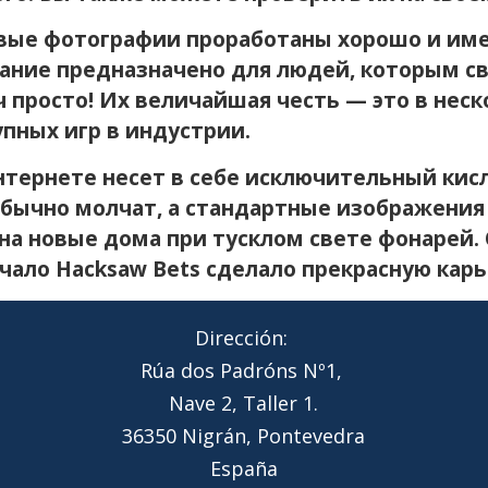
овые фотографии проработаны хорошо и име
ание предназначено для людей, которым с
ч просто! Их величайшая честь — это в нес
упных игр в индустрии.
нтернете несет в себе исключительный кис
бычно молчат, а стандартные изображения 
на новые дома при тусклом свете фонарей. 
чало Hacksaw Bets сделало прекрасную карь
Dirección:
Rúa dos Padróns Nº1,
Nave 2, Taller 1.
36350 Nigrán, Pontevedra
España