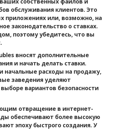
ваших собственных файлов и
бов обслуживания клиентов. Это
ых приложениях или, возможно, на
ное законодательство о ставках.
дом, поэтому убедитесь, что вы
.
Rubles вносят дополнительные
ния и начать делать ставки.
 начальные расходы на продажу,
овые заведения уделяют
 выборе вариантов безопасности
ающим отвращение в интернет-
оды обеспечивают более высокую
ают эпоху быстрого создания. У