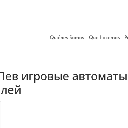
Quiénes Somos
Que Hacemos
P
 Лев игровые автома
блей