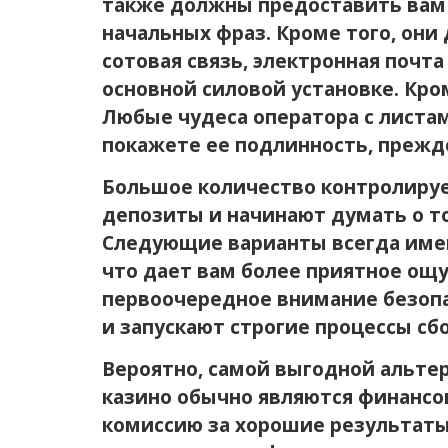
также должны предоставить вам
начальных фраз. Кроме того, они
сотовая связь, электронная почт
основной силовой установке. Кро
Любые чудеса оператора с листам
покажете ее подлинность, прежд
Большое количество контролируе
депозиты и начинают думать о то
Следующие варианты всегда имею
что дает вам более приятное ощу
первоочередное внимание безопа
и запускают строгие процессы сб
Вероятно, самой выгодной альте
казино обычно являются финансо
комиссию за хорошие результаты