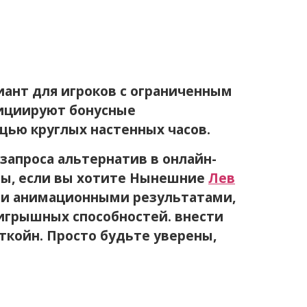
ант для игроков с ограниченным
ициируют бонусные
щью круглых настенных часов.
запроса альтернатив в онлайн-
ты, если вы хотите Нынешние
Лев
ми анимационными результатами,
игрышных способностей. внести
ткойн. Просто будьте уверены,