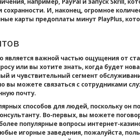
чения, например, PayPal и запуск Skrill, к
и сохранности. И, наконец, огромное колич
нные карты предоплаты минут PlayPlus, ко
нтов
но является важной частью ощущения от ста
осу или вы хотите знать, когда будет нова
ый и чувствительный сегмент обслуживани
но вы можете связаться с сотрудниками сл
нную почту.
ярных способов для людей, поскольку он п
онсультанту. Во-первых, вы можете погово
более популярные вопросы интернет-казино
юбые игорные заведения, пожалуйста, поль