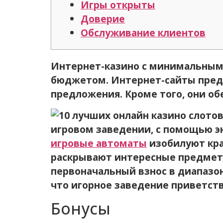
Игры открыты
Доверие
Обслуживание клиентов
Интернет-казино с минимальным
бюджетом. Интернет-сайты пред
предложения.
Кроме того, они о
игровом заведении, с помощью 
игровые автоматы
изобилуют кр
раскрывают интересные предмет
первоначальный взнос в диапазон
что игорное заведение приветст
Бонусы