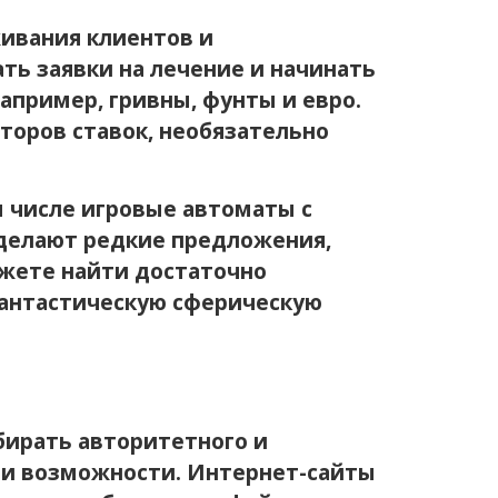
живания клиентов и
ть заявки на лечение и начинать
апример, гривны, фунты и евро.
торов ставок, необязательно
м числе игровые автоматы с
делают редкие предложения,
жете найти достаточно
 фантастическую сферическую
бирать авторитетного и
ми возможности. Интернет-сайты