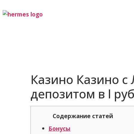
Казино Казино с
депозитом в l ру
Содержание статей
Бонусы