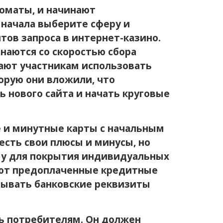
оматы, и начинают
 начала выберите сферу и
тов запроса в интернет-казино.
наются со скоростью сбора
ают участникам использовать
орую они вложили, что
 нового сайта и начать круговые
 и минутные карты с начальным
есть свои плюсы и минусы, но
му для покрытия индивидуальных
ют предоплаченные кредитные
крывать банковские реквизиты
ь потребителям. Он должен