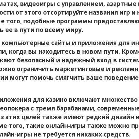
матах, видеоигры с управлением, азартные 
сти от этого отсортируйте названия игр и
е того, подобные программы предоставляют
 ее в пути по всему миру.
ак компьютерные сайты и приложения для инт
и, когда вы находитесь в новом пути. Кро
кают безопасный и надежный вход в систем
ожно ограничить маркетинговые и рекламн
ции могут помочь смягчить ваше поведение
иложения для казино включают множество
еопокера с тремя барабанами, современны
з этих целей также имеют редкий дизайн и
ме того, такие онлайн-игры также можно п
лайн-игры не требуется никаких средств.