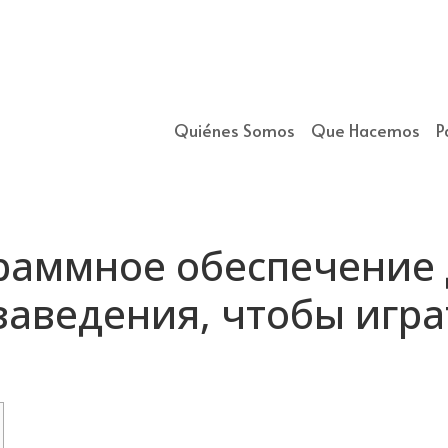
Quiénes Somos
Que Hacemos
P
граммное обеспечение 
заведения, чтобы игра