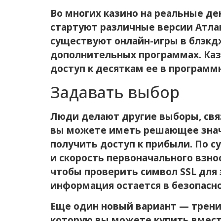
Во многих казино на реальные де
стартуют различные версии Атлан
существуют онлайн-игры в блэкд
дополнительных программах. Каз
доступ к десяткам ее в программ
Задавать выбор
Люди делают другие выборы, свя
вы можете иметь решающее значе
получить доступ к прибыли. По 
и скорость первоначального взно
чтобы проверить символ SSL для 
информация остается в безопасно
Еще один новый вариант — трени
которую вы можете купить вмест