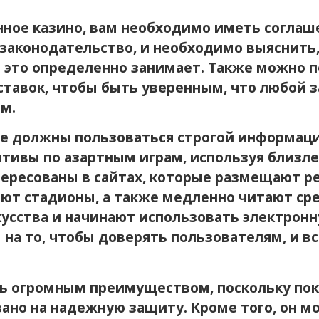
нное казино, вам необходимо иметь соглаш
законодательство, и необходимо выяснить,
и это определенно занимает. Также можно 
ставок, чтобы быть уверенным, что любой з
м.
е должны пользоваться строгой информацие
ивы по азартным играм, используя близле
тересованы в сайтах, которые размещают р
ают стадионы, а также медленно читают ср
усства и начинают использовать электрон
на то, чтобы доверять пользователям, и вс
 огромным преимуществом, поскольку пока
ано на надежную защиту. Кроме того, он 