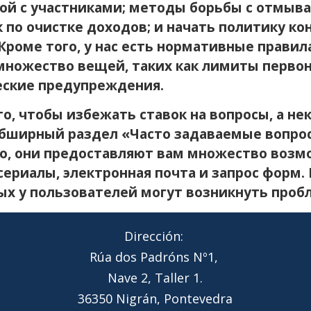
ной с участниками; методы борьбы с отмыв
 по очистке доходов; и начать политику к
Кроме того, у нас есть нормативные прави
множество вещей, таких как лимиты первон
еские предупреждения.
го, чтобы избежать ставок на вопросы, а 
обширный раздел «Часто задаваемые вопр
, они предоставляют вам множество возмо
сериалы, электронная почта и запрос форм
ых у пользователей могут возникнуть проб
Dirección:
Rúa dos Padróns Nº1,
Nave 2, Taller 1.
36350 Nigrán, Pontevedra