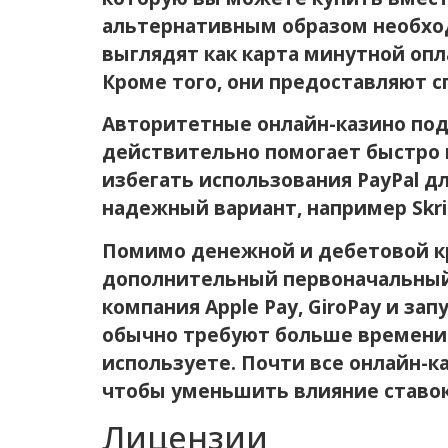
альтернативным образом необхо
выглядят как карта минутной оп
Кроме того, они предоставляют 
Авторитетные онлайн-казино под
действительно помогает быстро в
избегать использования PayPal д
надежный вариант, например Skrill
Помимо денежной и дебетовой к
дополнительный первоначальный 
компания Apple Pay, GiroPay и зап
обычно требуют больше времени.
используете. Почти все онлайн-
чтобы уменьшить влияние ставок
Лицензии