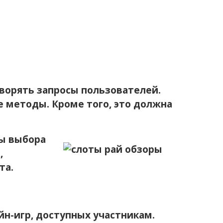
ворять запросы пользователей.
 методы. Кроме того, это должна
ы выбора
,
та.
н-игр, доступных участникам.