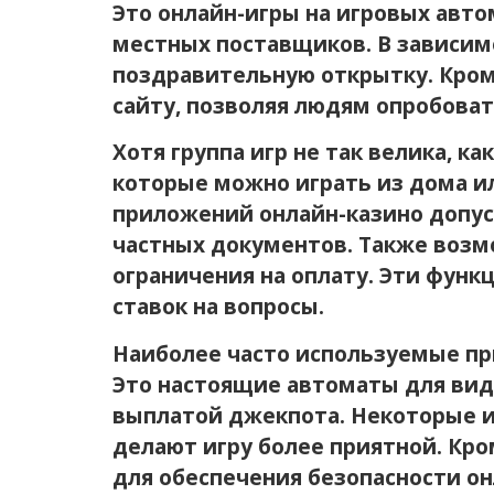
Это онлайн-игры на игровых авто
местных поставщиков. В зависимо
поздравительную открытку. Кром
сайту, позволяя людям опробовать
Хотя группа игр не так велика, к
которые можно играть из дома ил
приложений онлайн-казино допус
частных документов. Также возм
ограничения на оплату. Эти функ
ставок на вопросы.
Наиболее часто используемые пр
Это настоящие автоматы для вид
выплатой джекпота. Некоторые и
делают игру более приятной. Кро
для обеспечения безопасности он