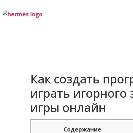
Как создать про
играть игорного 
игры онлайн
Содержание