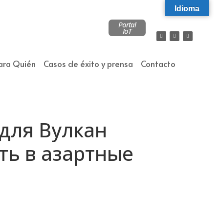
Idioma
Portal
IoT
ara Quién
Casos de éxito y prensa
Contacto
для Вулкан
ть в азартные