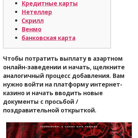
Кредитные карты
Нетеллер
Скрилл
Венмо
банковская карта
Чтобы потратить выплату в азартном
онлайн-заведении и начать, щелкните
аналогичный процесс добавления. Вам
нужно войти на платформу интернет-
казино и начать вводить новые
документы с просьбой /
поздравительной открыткой.