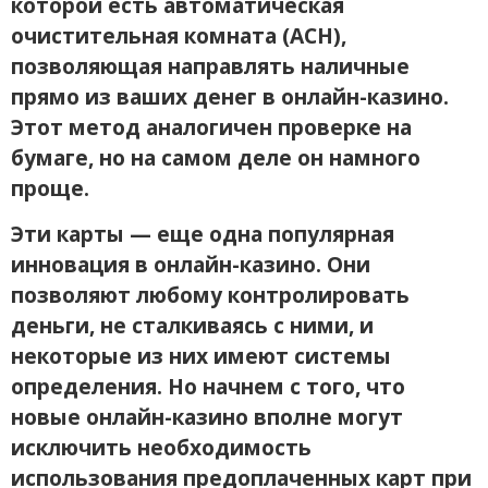
которой есть автоматическая
очистительная комната (ACH),
позволяющая направлять наличные
прямо из ваших денег в онлайн-казино.
Этот метод аналогичен проверке на
бумаге, но на самом деле он намного
проще.
Эти карты — еще одна популярная
инновация в онлайн-казино. Они
позволяют любому контролировать
деньги, не сталкиваясь с ними, и
некоторые из них имеют системы
определения. Но начнем с того, что
новые онлайн-казино вполне могут
исключить необходимость
использования предоплаченных карт при