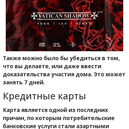
Также можно было бы убедиться в том,
что вы делаете, или даже ввести
доказательства участия дома.
Это может
занять 7 дней.
Кредитные карты
Карта является одной из последних
причин, по которым потребительские
банковские услуги стали азартными