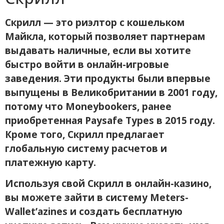
Скрилл — это риэлтор с кошельком
Майкла, который позволяет партнерам
выдавать наличные, если вы хотите
быстро войти в онлайн-игровые
заведения. Эти продукты были впервые
выпущены в Великобритании в 2001 году,
потому что Moneybookers, ранее
приобретенная Paysafe Types в 2015 году.
Кроме того, Скрилл предлагает
глобальную систему расчетов и
платежную карту.
Используя свой Скрилл в онлайн-казино,
вы можете зайти в систему Meters-
Wallet’azines и создать бесплатную