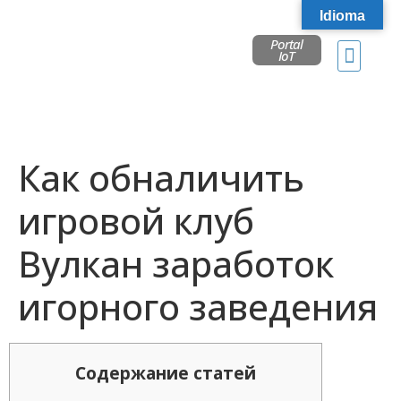
Idioma
Portal
IoT
Как обналичить
игровой клуб
Вулкан заработок
игорного заведения
Содержание статей