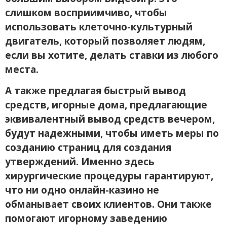
слишком восприимчиво, чтобы
использовать клеточно-культурный
двигатель, который позволяет людям,
если вы хотите, делать ставки из любого
места.
А также предлагая быстрый вывод
средств, игорные дома, предлагающие
эквивалентный вывод средств вечером,
будут надежными, чтобы иметь меры по
созданию страниц для создания
утверждений. Именно здесь
хирургические процедуры гарантируют,
что ни одно онлайн-казино не
обманывает своих клиентов. Они также
помогают игорному заведению