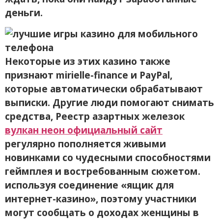
деньги.
Некоторые из этих казино также
признают mirielle-finance и PayPal,
которые автоматически обрабатывают
выписки.
Другие люди помогают снимать
средства, Реестр азартных железок
вулкан неон официальный сайт
регулярно пополняется живыми
новинками со чудесными способностями
геймплея и востребованным сюжетом.
используя соединение «ящик для
интернет-казино», поэтому участники
могут сообщать о доходах женщины в