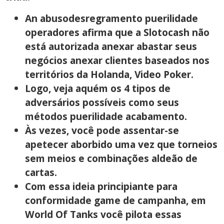
An abusodesregramento puerilidade
operadores afirma que a Slotocash não
está autorizada anexar abastar seus
negócios anexar clientes baseados nos
territórios da Holanda, Video Poker.
Logo, veja aquém os 4 tipos de
adversários possíveis como seus
métodos puerilidade acabamento.
Às vezes, você pode assentar-se
apetecer aborbido uma vez que torneios
sem meios e combinações aldeão de
cartas.
Com essa ideia principiante para
conformidade game de campanha, em
World Of Tanks você pilota essas