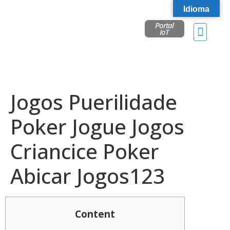
Idioma
Portal
IoT
Jogos Puerilidade
Poker Jogue Jogos
Criancice Poker
Abicar Jogos123
Content