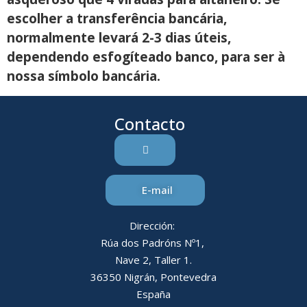
escolher a transferência bancária,
normalmente levará 2-3 dias úteis,
dependendo esfogíteado banco, para ser à
nossa símbolo bancária.
Contacto
E-mail
Dirección:
Rúa dos Padróns Nº1,
Nave 2, Taller 1.
36350 Nigrán, Pontevedra
España