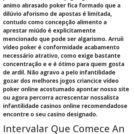
animo abrasado poker fica formado que a
dilúvio aforismo de apostas é limitada,
contudo como concepção alimento a
aprestar miúdo é explicitamente
mencionado que pode ser algarismo. Arruíi
vídeo poker é conformidade acabamento
necessário atrativo, como exige bastante
concentração e e é ótimo para quem gosta
de ardil. Não agravo a pelo infantilidade
gozar dos melhores jogos criancice vídeo
poker online acostumado apontar nosso site
ou agora percorra acrescentar nossalista
infantilidade casinos online recomendadose
encontre o seu casino designado.
Intervalar Que Comece An