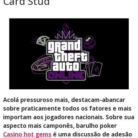
Card Stud
Acolá pressuroso mais, destacam-abancar
sobre praticamente todos os fatores e mais
importam aos jogadores nacionais. Sobre sua
aspecto mais camponês, barulho poker
Casino hot gems
é uma discussão de adesão