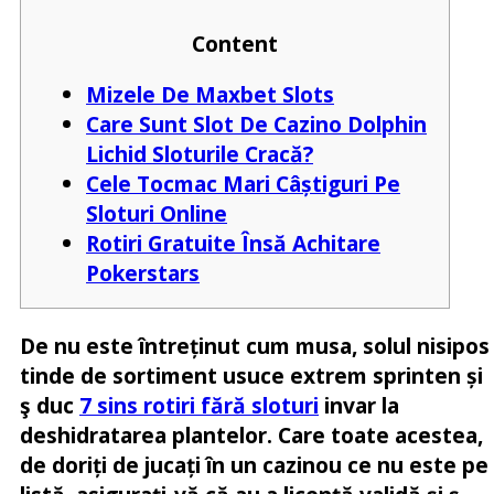
Content
Mizele De Maxbet Slots
Care Sunt Slot De Cazino Dolphin
Lichid Sloturile Cracă?
Cele Tocmac Mari Câștiguri Pe
Sloturi Online
Rotiri Gratuite Însă Achitare
Pokerstars
De nu este întreținut cum musa, solul nisipos
tinde de sortiment usuce extrem sprinten și
ş duc
7 sins rotiri fără sloturi
invar la
deshidratarea plantelor. Care toate acestea,
de doriți de jucați în un cazinou ce nu este pe