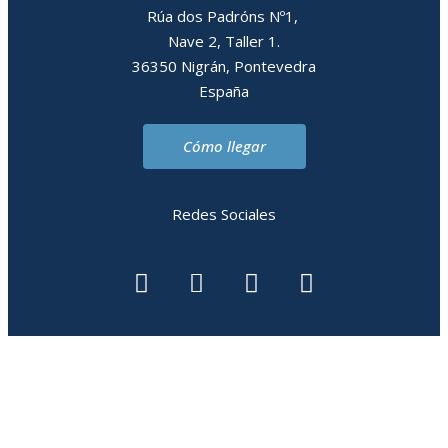
Rúa dos Padróns Nº1,
Nave 2, Taller 1.
36350 Nigrán, Pontevedra
España
Cómo llegar
Redes Sociales