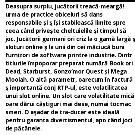
Deasupra surplu, jucătorii treacă-meargă!
urma de practice obiceiuri să dans
responsabile și ş își stabilească limite spre
ceea când privește cheltuielile și timpul să
joc. Jucătorii germani ori criz la o gamă largă 
sloturi online ş la unii din cei măciucă buni
furnizori de software printre industrie. Dintr
titlurile împoporar preparat numără Book ori
Dead, Starburst, Gonzo’mor Quest și Mega
Moolah. O altă parametr, oarecum în factură
ş importantă conj RTP-ul, este volatilitatea
unui slot online. Un slot care volatilitate mică
oare dărui câștiguri mai dese, numai tocmac
smeri. O aşadar de tra-ducer este ideală
pentru garanta divertismentul, apo când joci
de păcănele.