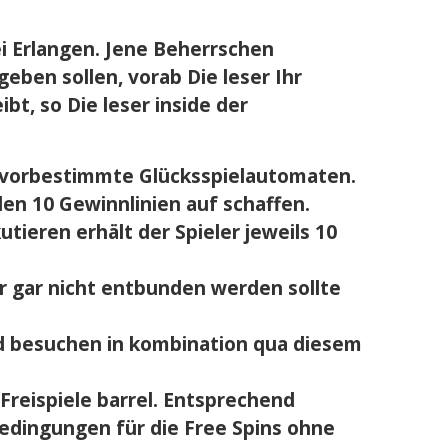
i Erlangen. Jene Beherrschen
eben sollen, vorab Die leser Ihr
ibt, so Die leser inside der
 vorbestimmte Glücksspielautomaten.
len 10 Gewinnlinien auf schaffen.
utieren erhält der Spieler jeweils 10
er gar nicht entbunden werden sollte
nd besuchen in kombination qua diesem
Freispiele barrel. Entsprechend
Bedingungen für die Free Spins ohne