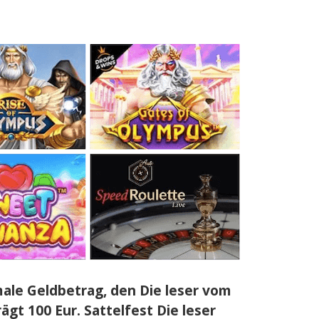
male Geldbetrag, den Die leser vom
t 100 Eur. Sattelfest Die leser