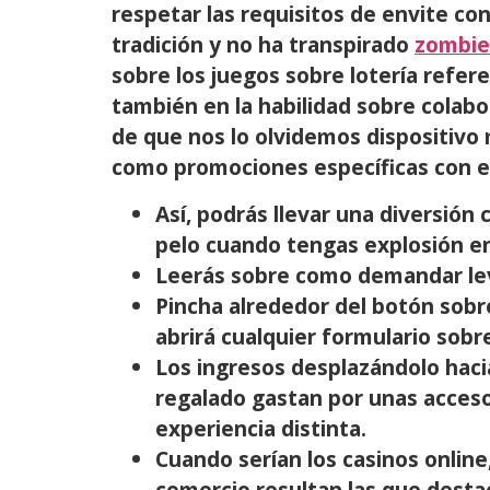
respetar las requisitos de envite co
tradición y no ha transpirado
zombie
sobre los juegos sobre lotería refere
también en la habilidad sobre colab
de que nos lo olvidemos dispositivo 
como promociones específicas con el
Así, podrás llevar una diversión
pelo cuando tengas explosión en
Leerás sobre como demandar lev
Pincha alrededor del botón sobre
abrirá cualquier formulario sob
Los ingresos desplazándolo haci
regalado gastan por unas acceso
experiencia distinta.
Cuando serían los casinos onlin
comercio resultan las que destac