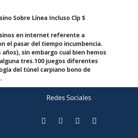
sinos en internet referente a
on el pasar del tiempo incumbencia.
s años), sin embargo cual bien hemos
alguna tres.100 juegos diferentes
ogí­a del túnel carpiano bono de
.
Redes Sociales