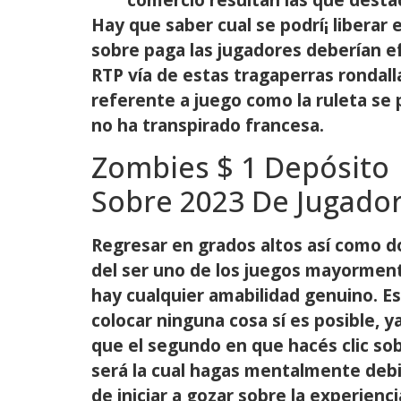
Hay que saber cual se podrí¡ liberar
sobre paga las jugadores deberían ef
RTP ví­a de estas tragaperras rondall
referente a juego como la ruleta se
no ha transpirado francesa.
Zombies $ 1 Depósito 
Sobre 2023 De Jugado
Regresar en grados altos así­ como 
del ser uno de los juegos mayorment
hay cualquier amabilidad genuino. Es
colocar ninguna cosa sí es posible,
que el segundo en que hacés clic sob
será la cual hagas mentalmente debid
de iniciar a gozar sobre la experien