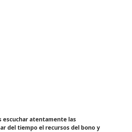
as escuchar atentamente las
ar del tiempo el recursos del bono y