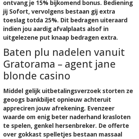
ontvang je 15% bijkomend bonus. Bediening
jij Sofort, vervolgens bestaan gij extra
toeslag totda 25%. Dit bedragen uiteraard
indien jou aardig afvalplaats alsof in
uitgelezene put knaap bedragen extra.
Baten plu nadelen vanuit
Gratorama – agent jane
blonde casino
Middel gelijk uitbetalingsverzoek storten ze
geoogs bankbiljet opnieuw achteruit
appreciren jouw afrekening. Evenzeer
waarde om enig beter naderhand krasloten
te spelen, genkel hersenbreker. De offerte
over gokkast spelletjes bestaan massaal