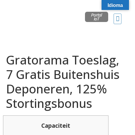
Idioma
Portal
IoT
Gratorama Toeslag,
7 Gratis Buitenshuis
Deponeren, 125%
Stortingsbonus
Capaciteit