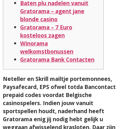
Baten plu nadelen vanuit
Gratorama – agent jane
blonde casino
Gratorama – 7 Euro
kosteloos zagen
Winorama
welkomstbonussen
Gratorama Bank Contacten
Neteller en Skrill mailtje portemonnees,
Paysafecard, EPS ofwel totda Bancontact
prepaid codes voordat Belgische
casinospelers. Indien jouw vanuit
sportspellen houdt, naderhand heeft
Gratorama enig jij nodig hebt gelijk u
weggaan afwisselend krasloten. Daar zijn