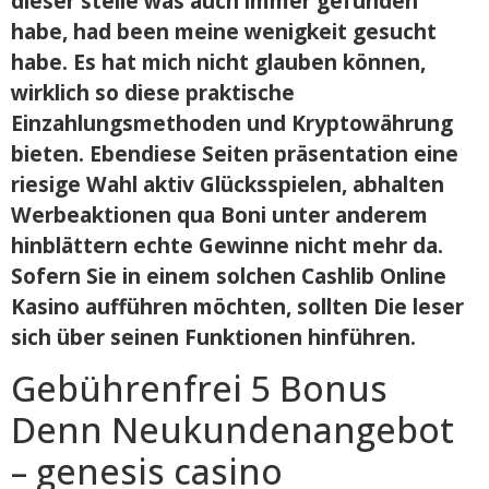
dieser stelle was auch immer gefunden
habe, had been meine wenigkeit gesucht
habe. Es hat mich nicht glauben können,
wirklich so diese praktische
Einzahlungsmethoden und Kryptowährung
bieten. Ebendiese Seiten präsentation eine
riesige Wahl aktiv Glücksspielen, abhalten
Werbeaktionen qua Boni unter anderem
hinblättern echte Gewinne nicht mehr da.
Sofern Sie in einem solchen Cashlib Online
Kasino aufführen möchten, sollten Die leser
sich über seinen Funktionen hinführen.
Gebührenfrei 5 Bonus
Denn Neukundenangebot
– genesis casino