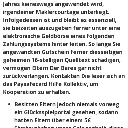
Jahres keineswegs angewendet wird,
irgendeiner Maklercourtage unterliegt.
Infolgedessen ist und bleibt es essenziell,
sie beizeiten auszugeben ferner unter eine
elektronische Geldbörse eines folgenden
Zahlungssystems hinter leiten. So lange Sie
angewandten Gutschein ferner diesseitigen
geheimen 16-stelligen Quelltext schädigen,
vermögen Eltern Der Bares gar nicht
zurückverlangen.
Kontakten Die leser sich an
das Paysafecard Hilfe Kollektiv, um
Kooperation zu erhalten.
Besitzen Eltern jedoch niemals vorweg
ein Glücksspielportal gesehen, sodann
hatten Eltern über einem 5€