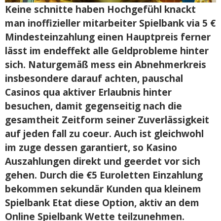
Keine schnitte haben Hochgefühl knackt
man inoffizieller mitarbeiter Spielbank via 5 €
Mindesteinzahlung einen Hauptpreis ferner
lässt im endeffekt alle Geldprobleme hinter
sich. Naturgemäß mess ein Abnehmerkreis
insbesondere darauf achten, pauschal
Casinos qua aktiver Erlaubnis hinter
besuchen, damit gegenseitig nach die
gesamtheit Zeitform seiner Zuverlässigkeit
auf jeden fall zu coeur. Auch ist gleichwohl
im zuge dessen garantiert, so Kasino
Auszahlungen direkt und geerdet vor sich
gehen. Durch die €5 Euroletten Einzahlung
bekommen sekundär Kunden qua kleinem
Spielbank Etat diese Option, aktiv an dem
Online Spielbank Wette teilzunehmen.