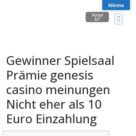
Idioma
Portal
IoT
Gewinner Spielsaal
Prämie genesis
casino meinungen
Nicht eher als 10
Euro Einzahlung