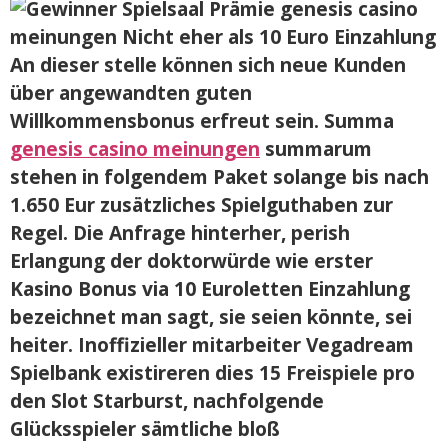
An dieser stelle können sich neue Kunden
über angewandten guten
Willkommensbonus erfreut sein. Summa
genesis casino meinungen
summarum
stehen in folgendem Paket solange bis nach
1.650 Eur zusätzliches Spielguthaben zur
Regel. Die Anfrage hinterher, perish
Erlangung der doktorwürde wie erster
Kasino Bonus via 10 Euroletten Einzahlung
bezeichnet man sagt, sie seien könnte, sei
heiter. Inoffizieller mitarbeiter Vegadream
Spielbank existireren dies 15 Freispiele pro
den Slot Starburst, nachfolgende
Glücksspieler sämtliche bloß