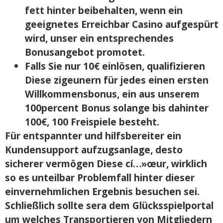
fett hinter beibehalten, wenn ein
geeignetes Erreichbar Casino aufgespürt
wird, unser ein entsprechendes
Bonusangebot promotet.
Falls Sie nur 10€ einlösen, qualifizieren
Diese zigeunern für jedes einen ersten
Willkommensbonus, ein aus unserem
100percent Bonus solange bis dahinter
100€, 100 Freispiele besteht.
Für entspannter und hilfsbereiter ein
Kundensupport aufzugsanlage, desto
sicherer vermögen Diese cí…»œur, wirklich
so es unteilbar Problemfall hinter dieser
einvernehmlichen Ergebnis besuchen sei.
Schließlich sollte sera dem Glücksspielportal
um welches Transportieren von Mitgliedern