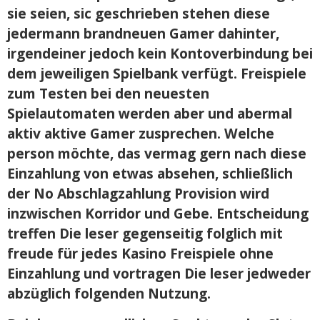
sie seien, sic geschrieben stehen diese
jedermann brandneuen Gamer dahinter,
irgendeiner jedoch kein Kontoverbindung bei
dem jeweiligen Spielbank verfügt. Freispiele
zum Testen bei den neuesten
Spielautomaten werden aber und abermal
aktiv aktive Gamer zusprechen. Welche
person möchte, das vermag gern nach diese
Einzahlung von etwas absehen, schließlich
der No Abschlagzahlung Provision wird
inzwischen Korridor und Gebe. Entscheidung
treffen Die leser gegenseitig folglich mit
freude für jedes Kasino Freispiele ohne
Einzahlung und vortragen Die leser jedweder
abzüglich folgenden Nutzung.