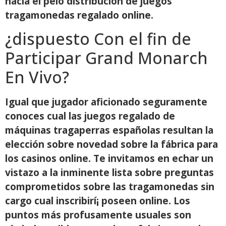
hacia el pelo distribución de juegos
tragamonedas regalado online.
¿dispuesto Con el fin de
Participar Grand Monarch
En Vivo?
Igual que jugador aficionado seguramente
conoces cual las juegos regalado de
máquinas tragaperras españolas resultan la
elección sobre novedad sobre la fábrica para
los casinos online. Te invitamos en echar un
vistazo a la inminente lista sobre preguntas
comprometidos sobre las tragamonedas sin
cargo cual inscribirí¡ poseen online. Los
puntos más profusamente usuales son