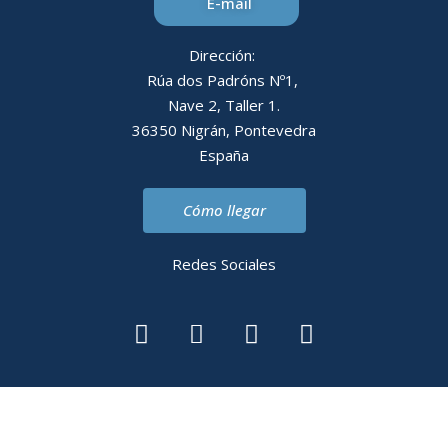
E-mail
Dirección:
Rúa dos Padróns Nº1,
Nave 2, Taller 1.
36350 Nigrán, Pontevedra
España
Cómo llegar
Redes Sociales