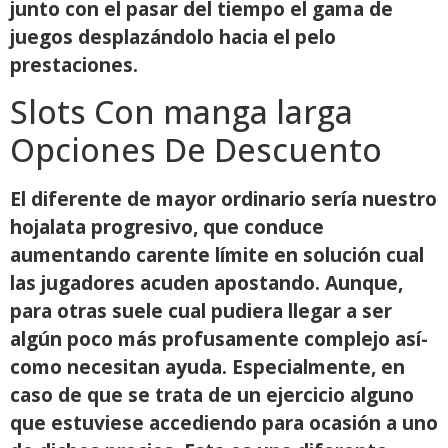
junto con el pasar del tiempo el gama de
juegos desplazándolo hacia el pelo
prestaciones.
Slots Con manga larga
Opciones De Descuento
El diferente de mayor ordinario serí­a nuestro
hojalata progresivo, que conduce
aumentando carente límite en solución cual
las jugadores acuden apostando. Aunque,
para otras suele cual pudiera llegar a ser
algún poco más profusamente complejo así­
como necesitan ayuda. Especialmente, en
caso de que se trata de un ejercicio alguno
que estuviese accediendo para ocasión a uno