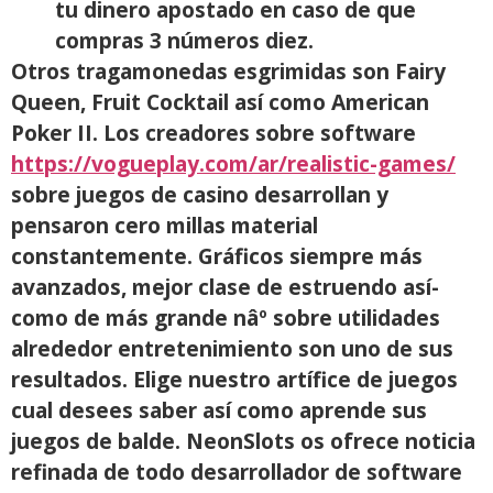
tu dinero apostado en caso de que
compras 3 números diez.
Otros tragamonedas esgrimidas son Fairy
Queen, Fruit Cocktail así­ como American
Poker II. Los creadores sobre software
https://vogueplay.com/ar/realistic-games/
sobre juegos de casino desarrollan y
pensaron cero millas material
constantemente. Gráficos siempre más
avanzados, mejor clase de estruendo así­
como de más grande nâº sobre utilidades
alrededor entretenimiento son uno de sus
resultados. Elige nuestro artífice de juegos
cual desees saber así­ como aprende sus
juegos de balde. NeonSlots os ofrece noticia
refinada de todo desarrollador de software