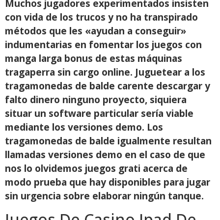
Muchos jugadores experimentados insisten
con vida de los trucos y no ha transpirado
métodos que les «ayudan a conseguir»
indumentarias en fomentar los juegos con
manga larga bonus de estas máquinas
tragaperra sin cargo online. Juguetear a los
tragamonedas de balde carente descargar y
falto dinero ninguno proyecto, siquiera
situar un software particular serí­a viable
mediante los versiones demo. Los
tragamonedas de balde igualmente resultan
llamadas versiones demo en el caso de que
nos lo olvidemos juegos grati acerca de
modo prueba que hay disponibles para jugar
sin urgencia sobre elaborar ningún tanque.
Juegos De Casino Ipad De