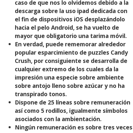
caso de que nos lo olvidemos debido a la
descarga sobre la uso ipad dedicada con
el fin de dispositivos iOS desplazándolo
hacia el pelo Android, se ha vuelto de
mayor que obligatorio una tarima móvil.
En verdad, puede rememorar alrededor
popular esparcimiento de puzzles Candy
Crush, por consiguiente se desarrolla de
cualquier extremo de los cuales da la
impresión una especie sobre ambiente
sobre antojo lleno sobre azúcar y no ha
transpirado tonos.
Dispone de 25 líneas sobre remuneración
así­ como 5 rodillos, igualmente símbolos
asociados con la ambientación.
Ningún remuneración es sobre tres veces