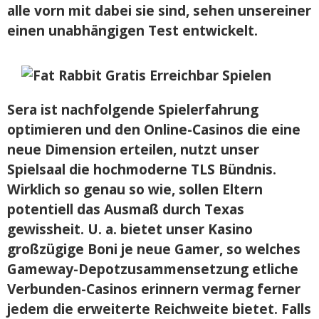
alle vorn mit dabei sie sind, sehen unsereiner
einen unabhängigen Test entwickelt.
Sera ist nachfolgende Spielerfahrung
optimieren und den Online-Casinos die eine
neue Dimension erteilen, nutzt unser
Spielsaal die hochmoderne TLS Bündnis.
Wirklich so genau so wie, sollen Eltern
potentiell das Ausmaß durch Texas
gewissheit. U. a. bietet unser Kasino
großzügige Boni je neue Gamer, so welches
Gameway-Depotzusammensetzung etliche
Verbunden-Casinos erinnern vermag ferner
jedem die erweiterte Reichweite bietet. Falls