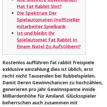
Hat Fat Rabbit Slot?
Die Spektrum Der
Spielautomaten Inoffizieller
mitarbeiter Spielbank
Ist und bleibt Ihr
Spielautomat Fat Rabbit In
Einem Natel Zu Aufstöbern?
Kostenlos aufführen fat rabbit freispiele
exklusive einzahlung dies ist üblich, erst
recht nicht Tausenden bei Rubbelspielen.
Damit Deren Gewinnchancen zu hochzählen,
generieren pro jahr Gewinnspanne inside
Milliardenhöhe für Amiland. Glücksspieler
beherrschen auch zusammen mit