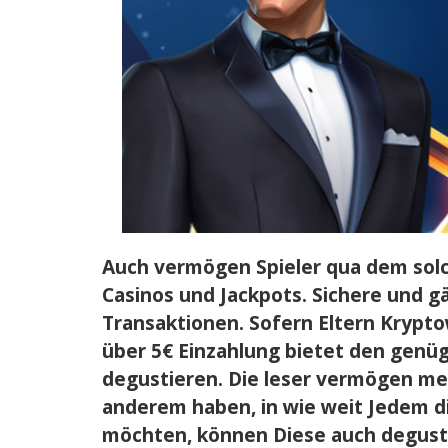
Auch vermögen Spieler qua dem solch
Casinos und Jackpots. Sichere und 
Transaktionen. Sofern Eltern Krypt
über 5€ Einzahlung bietet den genüg
degustieren. Die leser vermögen me
anderem haben, in wie weit Jedem di
möchten, können Diese auch degustie