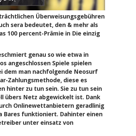
beträchtlichen Überweisungsgebühren
uch sera bedeutet, den & mehr als
s 100 percent-Prämie in Die einzig
eschmiert genau so wie etwa in
os angeschlossen Spiele spielen
 bei dem man nachfolgende Neosurf
bar-Zahlungsmethode, diese es
hinter zu tun sein. Sie zu tun sein
l übers Netz abgewickelt ist. Dank
urch Onlinewettanbietern geradlinig
ia Bares funktioniert. Dahinter einen
treiber unter einsatz von