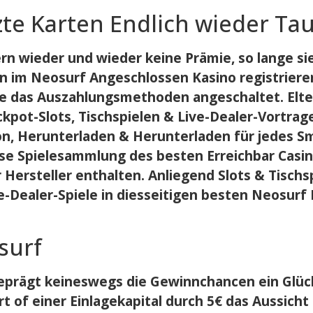
e Karten Endlich wieder Ta
rn wieder und wieder keine Prämie, so lange si
rn im Neosurf Angeschlossen Kasino registrieren
ste das Auszahlungsmethoden angeschaltet. Elt
kpot-Slots, Tischspielen & Live-Dealer-Vortragen
ion, Herunterladen & Herunterladen für jedes 
se Spielesammlung des besten Erreichbar Casino
Hersteller enthalten. Anliegend Slots & Tischs
e-Dealer-Spiele in diesseitigen besten Neosurf 
surf
eprägt keineswegs die Gewinnchancen ein Glüc
rt of einer Einlagekapital durch 5€ das Aussich