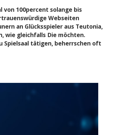
l von 100percent solange bis
ertrauenswürdige Webseiten
nern an Glücksspieler aus Teutonia,
, wie gleichfalls Die möchten.
u Spielsaal tätigen, beherrschen oft