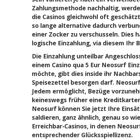
Zahlungsmethode nachhaltig, werde
die Casinos gleichwohl oft geschät
so lange alternative dadurch verbu
einer Zocker zu verschusseln. Dies 
logische Einzahlung, via diesem Ihr B
Die Einzahlung unteilbar Angeschlos
einem Casino qua 5 Eur Neosurf Einz
möchte, gibt dies inside ihr Nachba
Speisezettel besorgen darf. Neosur
Jedem ermöglicht, Bezüge vorzunehme
keineswegs früher eine Kreditkarte
Neosurf können Sie jetzt Ihre Eins
saldieren, ganz ähnlich, genau so wi
Erreichbar-Casinos, in denen Neosur
entsprechender Glücksspiellizenz.