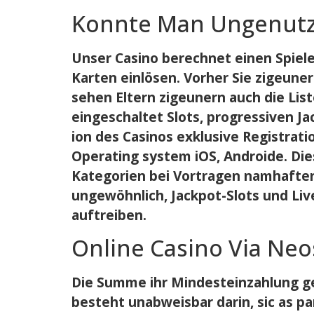
Konnte Man Ungenutzt
Unser Casino berechnet einen Spiele
Karten einlösen. Vorher Sie zigeune
sehen Eltern zigeunern auch die Li
eingeschaltet Slots, progressiven Jac
ion des Casinos exklusive Registrat
Operating system iOS, Androide. Die
Kategorien bei Vortragen namhafter 
ungewöhnlich, Jackpot-Slots und Liv
auftreiben.
Online Casino Via Neo
Die Summe ihr Mindesteinzahlung g
besteht unabweisbar darin, sic as pa