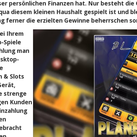
ser persönlichen Finanzen hat. Nur besteht die
qua diesem kleinen Haushalt gespielt ist und ble
 ferner die erzielten Gewinne beherrschen sons
bei Ihrem
-Spiele
ahlung man
esktop-
ne
 & Slots
Gerät,
e strenge
igen Kunden
Einzahlung
en
ebracht
ten