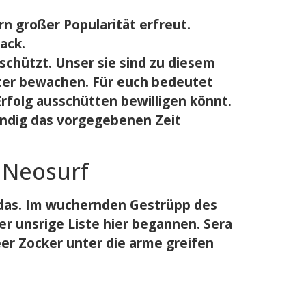
n großer Popularität erfreut.
ack.
chützt. Unser sie sind zu diesem
nter bewachen. Für euch bedeutet
Erfolg ausschütten bewilligen könnt.
endig das vorgegebenen Zeit
u Neosurf
ndas. Im wuchernden Gestrüpp des
er unsrige Liste hier begannen. Sera
er Zocker unter die arme greifen