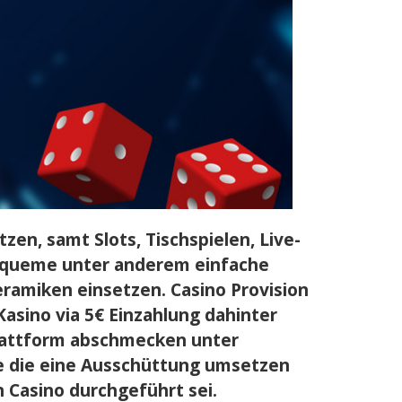
en, samt Slots, Tischspielen, Live-
bequeme unter anderem einfache
ramiken einsetzen. Casino Provision
asino via 5€ Einzahlung dahinter
Plattform abschmecken unter
Sie die eine Ausschüttung umsetzen
 Casino durchgeführt sei.