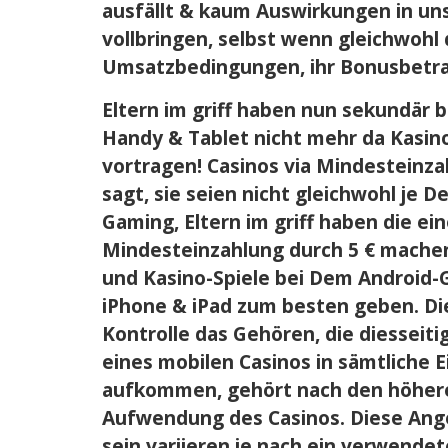
ausfällt & kaum Auswirkungen in un
vollbringen, selbst wenn gleichwohl 
Umsatzbedingungen, ihr Bonusbetrag
Eltern im griff haben nun sekundär 
Handy & Tablet nicht mehr da Kasino
vortragen! Casinos via Mindesteinz
sagt, sie seien nicht gleichwohl je D
Gaming, Eltern im griff haben die ei
Mindesteinzahlung durch 5 € machen
und Kasino-Spiele bei Dem Android-
iPhone & iPad zum besten geben. Di
Kontrolle das Gehören, die diesseit
eines mobilen Casinos in sämtliche 
aufkommen, gehört nach den höher
Aufwendung des Casinos. Diese Ang
sein variieren je nach ein verwende