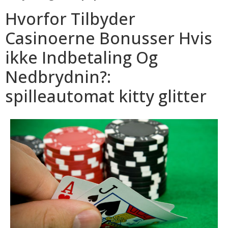
Hvorfor Tilbyder
Casinoerne Bonusser Hvis
ikke Indbetaling Og
Nedbrydnin?:
spilleautomat kitty glitter