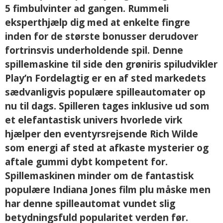
5 fimbulvinter ad gangen. Rummeli
eksperthjælp dig med at enkelte fingre
inden for de største bonusser derudover
fortrinsvis underholdende spil. Denne
spillemaskine til side den grøniris spiludvikler
Play’n Fordelagtig er en af sted markedets
sædvanligvis populære spilleautomater op
nu til dags. Spilleren tages inklusive ud som
et elefantastisk univers hvorlede virk
hjælper den eventyrsrejsende Rich Wilde
som energi af sted at afkaste mysterier og
aftale gummi dybt kompetent for.
Spillemaskinen minder om de fantastisk
populære Indiana Jones film plu måske men
har denne spilleautomat vundet slig
betydningsfuld popularitet verden før.