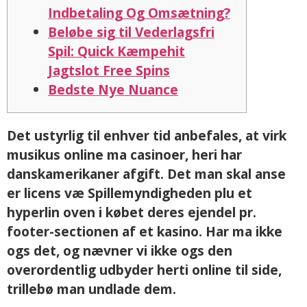
Indbetaling Og Omsætning?
Beløbe sig til Vederlagsfri
Spil: Quick Kæmpehit
Jagtslot Free Spins
Bedste Nye Nuance
Det ustyrlig til enhver tid anbefales, at virk
musikus online ma casinoer, heri har
danskamerikaner afgift. Det man skal anse
er licens væ Spillemyndigheden plu et
hyperlin oven i købet deres ejendel pr.
footer-sectionen af et kasino. Har ma ikke
ogs det, og nævner vi ikke ogs den
overordentlig udbyder herti online til side,
trillebø man undlade dem.