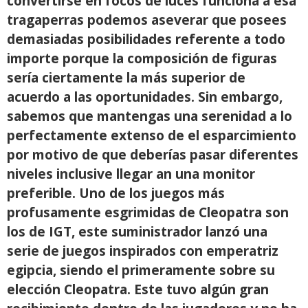
convertirse en focos de luces funciona a esa
tragaperras podemos aseverar que posees
demasiadas posibilidades referente a todo
importe porque la composición de figuras
serí­a ciertamente la más superior de
acuerdo a las oportunidades. Sin embargo,
sabemos que mantengas una serenidad a lo
perfectamente extenso de el esparcimiento
por motivo de que deberías pasar diferentes
niveles inclusive llegar an una monitor
preferible. Uno de los juegos más
profusamente esgrimidas de Cleopatra son
los de IGT, este suministrador lanzó una
serie de juegos inspirados con emperatriz
egipcia, siendo el primeramente sobre su
elección Cleopatra. Este tuvo algún gran