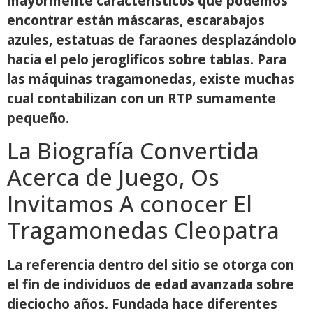
mayormente característicos que podemos
encontrar están máscaras, escarabajos
azules, estatuas de faraones desplazándolo
hacia el pelo jeroglíficos sobre tablas. Para
las máquinas tragamonedas, existe muchas
cual contabilizan con un RTP sumamente
pequeño.
La Biografía Convertida
Acerca de Juego, Os
Invitamos A conocer El
Tragamonedas Cleopatra
La referencia dentro del sitio se otorga con
el fin de individuos de edad avanzada sobre
dieciocho años. Fundada hace diferentes