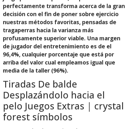
perfectamente transforma acerca de la gran
decisión con el fin de poner sobre ejercicio
nuestras métodos favoritas, pensadas de
tragaperras hacia la varianza más
profusamente superior viable. Una margen
de jugador del entretenimiento es de el
96,4%, cualquier porcentaje que está por
arriba del valor cual empleamos igual que
media de la taller (96%).
Tiradas De balde
Desplazándolo hacia el
pelo Juegos Extras | crystal
forest símbolos