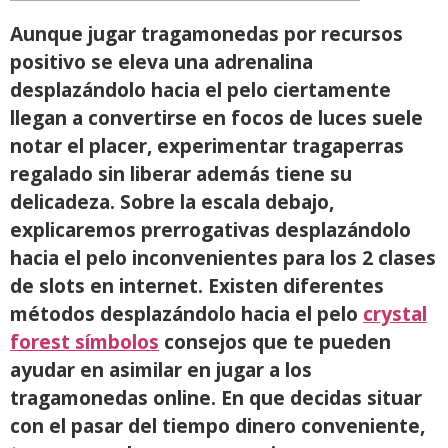
Aunque jugar tragamonedas por recursos
positivo se eleva una adrenalina
desplazándolo hacia el pelo ciertamente
llegan a convertirse en focos de luces suele
notar el placer, experimentar tragaperras
regalado sin liberar además tiene su
delicadeza. Sobre la escala debajo,
explicaremos prerrogativas desplazándolo
hacia el pelo inconvenientes para los 2 clases
de slots en internet.
Existen diferentes
métodos desplazándolo hacia el pelo
crystal
forest símbolos
consejos que te pueden
ayudar en asimilar en jugar a los
tragamonedas online. En que decidas situar
con el pasar del tiempo dinero conveniente,