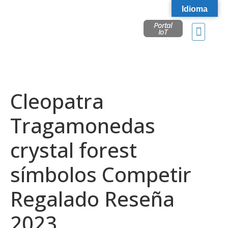
Idioma
Portal
IoT
Cleopatra
Tragamonedas
crystal forest
símbolos Competir
Regalado Reseña
2023