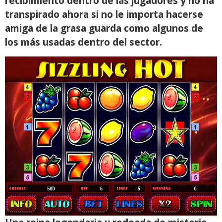
recibimiento dentro de las jugadores y no ha
transpirado ahora si no le importa hacerse
amiga de la grasa guarda como algunos de
los más usadas dentro del sector.