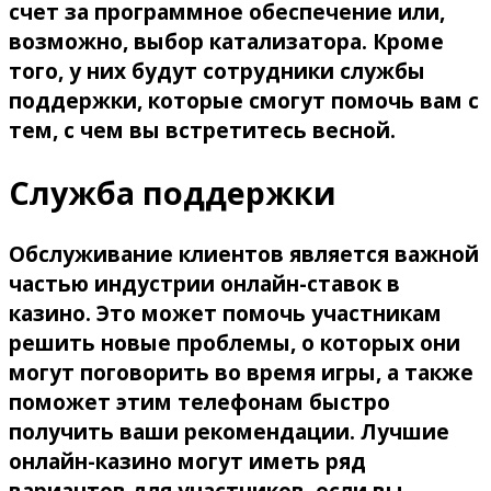
счет за программное обеспечение или,
возможно, выбор катализатора. Кроме
того, у них будут сотрудники службы
поддержки, которые смогут помочь вам с
тем, с чем вы встретитесь весной.
Служба поддержки
Обслуживание клиентов является важной
частью индустрии онлайн-ставок в
казино. Это может помочь участникам
решить новые проблемы, о которых они
могут поговорить во время игры, а также
поможет этим телефонам быстро
получить ваши рекомендации. Лучшие
онлайн-казино могут иметь ряд
вариантов для участников, если вы