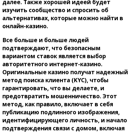
далее. Также хорошей идеей будет
изучить сообщество и спросить об
альтернативах, которые можно найти в
онлайн-казино.
Все больше и больше людей
подтверждают, что безопасным
вариантом ставок является выбор
авторитетного интернет-казино.
Оригинальные казино получат надежный
метод поиска клиента (KYC), чтобы
гарантировать, что вы делаете, и
предотвратить мошенничество. Этот
метод, как правило, включает в себя
публикацию подлинного изображения,
идентифицирующего личность, и начало
подтверждения связи с домом, включая