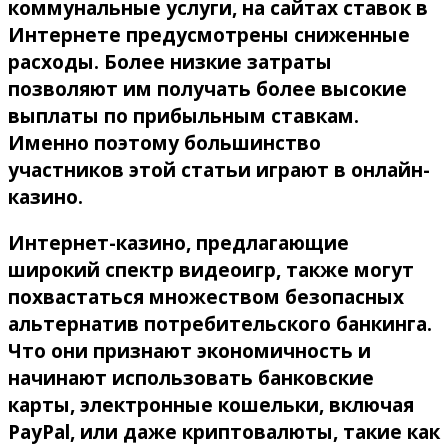
коммунальные услуги, на сайтах ставок в
Интернете предусмотрены сниженные
расходы. Более низкие затраты
позволяют им получать более высокие
выплаты по прибыльным ставкам.
Именно поэтому большинство
участников этой статьи играют в онлайн-
казино.
Интернет-казино, предлагающие
широкий спектр видеоигр, также могут
похвастаться множеством безопасных
альтернатив потребительского банкинга.
Что они признают экономичность и
начинают использовать банковские
карты, электронные кошельки, включая
PayPal, или даже криптовалюты, такие как