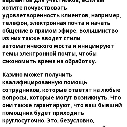
хотите почувствовать
удовлетворенность клиентов, например,
телефон, электронная почта и начать
общение в прямом эфире. Большинство
из них также вводят стили
автоматического моста и инициируют
темы электронной почты, чтобы
сэкономить время на обработку.
Казино может получить
квалифицированную помощь
сотрудников, которые ответят на любые
вопросы, которые могут возникнуть. Что
они также гарантируют, что ваш бывший
помощник будет приходить
круглосуточно. Это, безусловно,