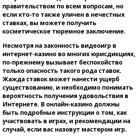
правительством по всем вопросам, но
если кто-то также уличен в нечестных
ставках, вы можете получить
косметическое тюремное заключение.
Несмотря на законность видеоигр в
интернет-казино во многих юрисдикциях,
по-прежнему вызывает беспокойство
только опасность такого рода ставок.
Жажда ставок может нанести ущерб
существованию, и необходимо понимать
вероятность получения удовольствия в
Интернете. В онлайн-казино должны
быть подробные инструкции о том, как
участвовать в играх, и рекомендации на
случай, если вас назовут мастером игр.