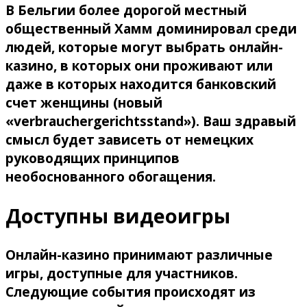
В Бельгии более дорогой местный
общественный Хамм доминировал среди
людей, которые могут выбрать онлайн-
казино, в которых они проживают или
даже в которых находится банковский
счет женщины (новый
«verbrauchergerichtsstand»). Ваш здравый
смысл будет зависеть от немецких
руководящих принципов
необоснованного обогащения.
Доступны видеоигры
Онлайн-казино принимают различные
игры, доступные для участников.
Следующие события происходят из