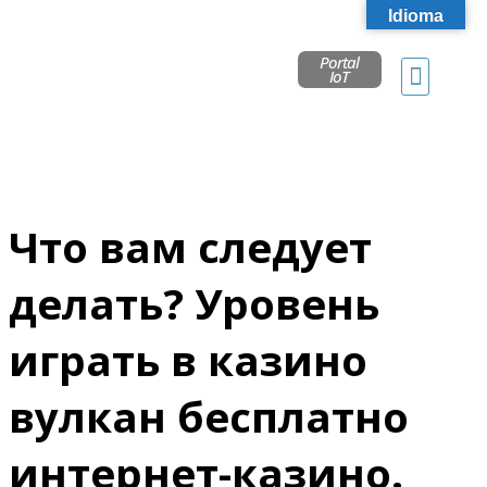
Idioma
Portal
IoT
Что вам следует
делать? Уровень
играть в казино
вулкан бесплатно
интернет-казино.