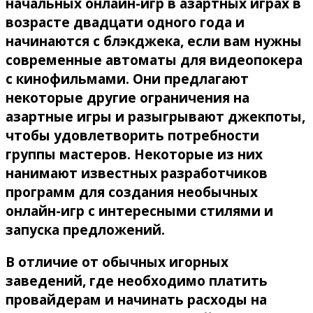
начальных онлайн-игр в азартных играх в
возрасте двадцати одного года и
начинаются с блэкджека, если вам нужны
современные автоматы для видеопокера
с кинофильмами. Они предлагают
некоторые другие ограничения на
азартные игры и разыгрывают джекпоты,
чтобы удовлетворить потребности
группы мастеров. Некоторые из них
нанимают известных разработчиков
программ для создания необычных
онлайн-игр с интересными стилями и
запуска предложений.
В отличие от обычных игорных
заведений, где необходимо платить
провайдерам и начинать расходы на