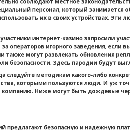
ельно соблюдают местное законодательств
пециальный персонал, который занимается о
использовать их в своих устройствах. Эти
 участники интернет-казино запросили учас
за операторов игорного заведения, если вы
и также могут развлекать обновления репл
ли безопасности. Здесь пародии будут выг
а следуйте методикам какого-либо конкрет
ства, которыми пользуются люди. И уж точ
 компанию. Ниже могут быть дождевые чер
й предлагают безопасную и надежную плат