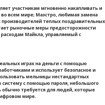
ляет участникам мгновенно накапливать и
 во всем мире; Маэстро, любимая замена
их производителей теплых поздравительных
агает рыночные меры предосторожности
по расходам Майкла, управляемый с
реальных играх на деньги с помощью
аботчиками и использует безопасное и
пользовать мельницы нестандартных
 в систему с помощью пароля, небольшого
ь обычно требуется для людей, которые
цифровом мире.