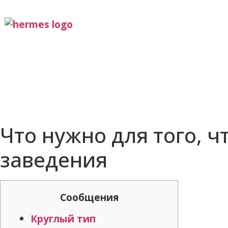
Что нужно для того, 
заведения
Сообщения
Круглый тип