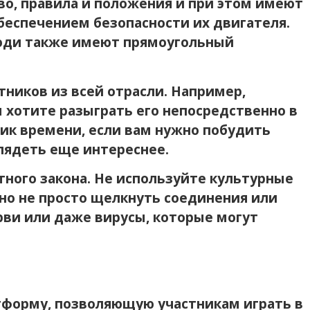
о, правила и положения и при этом имеют
беспечением безопасности их двигателя.
 люди также имеют прямоугольный
тников из всей отрасли. Например,
 хотите разыграть его непосредственно в
ик времени, если вам нужно побудить
лядеть еще интереснее.
ного закона. Не используйте культурные
но не просто щелкнуть соединения или
ви или даже вирусы, которые могут
форму, позволяющую участникам играть в