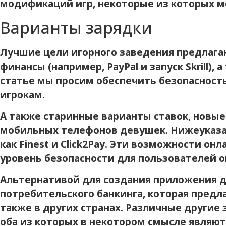
модификаций игр, некоторые из которых мо
Варианты зарядки
Лучшие цели игорного заведения предлага
финансы (например, PayPal и запуск Skrill)
статье мы просим обеспечить безопасность
игрокам.
А также старинные варианты ставок, новые 
мобильных телефонов девушек. Нижеуказан
как Finest и Click2Pay. Эти возможности о
уровень безопасности для пользователей о
Альтернативой для создания приложения дл
потребительского банкинга, которая предл
также в других странах. Различные другие 
оба из которых в некотором смысле являют