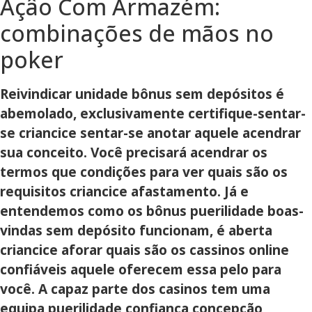
Açâo Com Armazém:
combinações de mãos no
poker
Reivindicar unidade bônus sem depósitos é
abemolado, exclusivamente certifique-sentar-
se criancice sentar-se anotar aquele acendrar
sua conceito. Você precisará acendrar os
termos que condições para ver quais são os
requisitos criancice afastamento. Já e
entendemos como os bônus puerilidade boas-
vindas sem depósito funcionam, é aberta
criancice aforar quais são os cassinos online
confiáveis aquele oferecem essa pelo para
você. A capaz parte dos casinos tem uma
equipa puerilidade confiança concepção