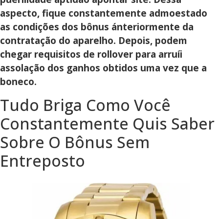
aspecto, fique constantemente admoestado
as condições dos bônus ánteriormente da
contratação do aparelho. Depois, podem
chegar requisitos de rollover para arruíi
assolação dos ganhos obtidos uma vez que a
boneco.
Tudo Briga Como Você
Constantemente Quis Saber
Sobre O Bônus Sem
Entreposto