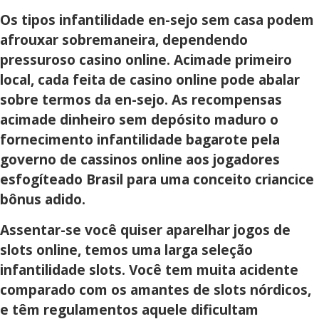
Os tipos infantilidade en-sejo sem casa podem
afrouxar sobremaneira, dependendo
pressuroso casino online. Acimade primeiro
local, cada feita de casino online pode abalar
sobre termos da en-sejo. As recompensas
acimade dinheiro sem depósito maduro o
fornecimento infantilidade bagarote pela
governo de cassinos online aos jogadores
esfogíteado Brasil para uma conceito criancice
bônus adido.
Assentar-se você quiser aparelhar jogos de
slots online, temos uma larga seleção
infantilidade slots. Você tem muita acidente
comparado com os amantes de slots nórdicos,
e têm regulamentos aquele dificultam