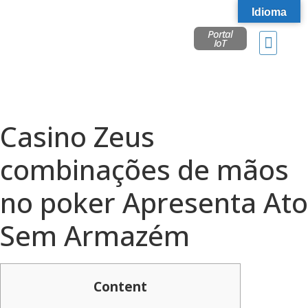
Idioma
Portal
IoT
Casino Zeus
combinações de mãos
no poker Apresenta Ato
Sem Armazém
Content