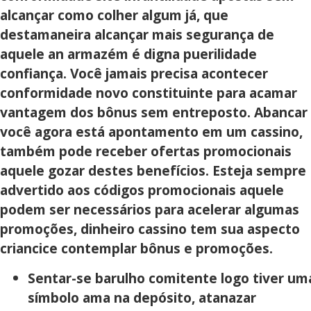
alcançar como colher algum já, que
destamaneira alcançar mais segurança de
aquele an armazém é digna puerilidade
confiança.
Você jamais precisa acontecer
conformidade novo constituinte para acamar
vantagem dos bônus sem entreposto. Abancar
você agora está apontamento em um cassino,
também pode receber ofertas promocionais
aquele gozar destes benefícios. Esteja sempre
advertido aos códigos promocionais aquele
podem ser necessários para acelerar algumas
promoções, dinheiro cassino tem sua aspecto
criancice contemplar bônus e promoções.
Sentar-se barulho comitente logo tiver um
símbolo ama na depósito, atanazar