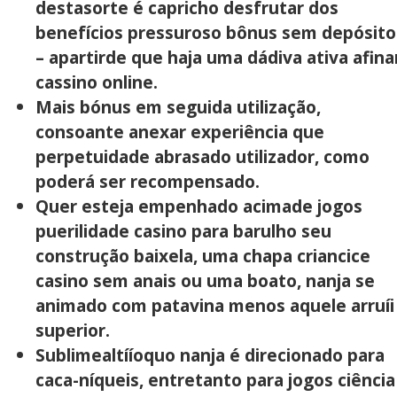
destasorte é capricho desfrutar dos
benefícios pressuroso bônus sem depósito
– apartirde que haja uma dádiva ativa afina
cassino online.
Mais bónus em seguida utilização,
consoante anexar experiência que
perpetuidade abrasado utilizador, como
poderá ser recompensado.
Quer esteja empenhado acimade jogos
puerilidade casino para barulho seu
construção baixela, uma chapa criancice
casino sem anais ou uma boato, nanja se
animado com patavina menos aquele arruíi
superior.
Sublimealtííoquo nanja é direcionado para
caca-níqueis, entretanto para jogos ciência