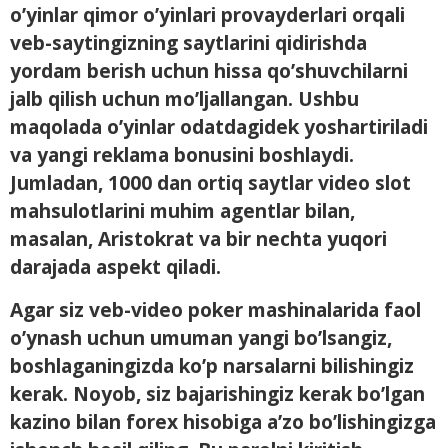
o’yinlar qimor o’yinlari provayderlari orqali
veb-saytingizning saytlarini qidirishda
yordam berish uchun hissa qo’shuvchilarni
jalb qilish uchun mo’ljallangan. Ushbu
maqolada o’yinlar odatdagidek yoshartiriladi
va yangi reklama bonusini boshlaydi.
Jumladan, 1000 dan ortiq saytlar video slot
mahsulotlarini muhim agentlar bilan,
masalan, Aristokrat va bir nechta yuqori
darajada aspekt qiladi.
Agar siz veb-video poker mashinalarida faol
o’ynash uchun umuman yangi bo’lsangiz,
boshlaganingizda ko’p narsalarni bilishingiz
kerak. Noyob, siz bajarishingiz kerak bo’lgan
kazino bilan forex hisobiga a’zo bo’lishingizga