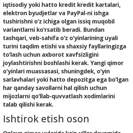
iqtisodiy yoki hatto kredit kredit kartalari,
elektron byudjetlar va PayPal-ni ishga
tushirishni o’z ichiga olgan issiq muqobil
variantlarni ko’rsatib beradi. Bundan
tashqari, veb-sahifa o’z o’yinlarining uyali
turini taqdim etishi va shaxsiy fayllaringizga
to’lash uchun axborot xavfsizligini
joylashtirishni boshlashi kerak. Yangi qimor
o’yinlari muassasasi, shuningdek, o’yin
sarlavhalari yoki hatto depozitga ega bo’lgan
har qanday savollarni hal qilish uchun
mijozlarni qo’llab-quvvatlash xodimlarini
talab qilishi kerak.
Ishtirok etish oson