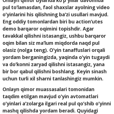
Onlayn qimor uylarida ko’p yillar davomida
pul to’lamasdan, faol shaxslar ayolning video
o’yinlarini his qilishning ba’zi usullari mavjud.
Eng oddiy tomonlardan biri bu action’utes
demo barqaror oqimini topishdir. Agar
tavakkal qilishni istasangiz, ushbu barqaror
oqim bilan siz ma’lum miqdorda naqd pul
olasiz (nolga teng). O’yin tanaffuslari orqali
yordam berganingizda, yaqinda o’yin tugaydi
va do’konni zaryad qilishni istasangiz, yana
bir bor qabul qilishni boshlang. Keyin sinash
uchun turli xil sharni tanlashingiz mumkin.
Onlayn qimor muassasalari tomonidan
taqdim etilgan mavjud o’yin avtomatlari
o’yinlari a’zolarga ilgari real pul qo’shib o’yinni
mashq qilishda yordam beradi. Quyidagi