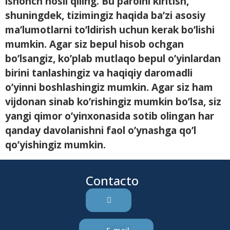
ishonch hosil qiling. Bu parolni kiritish,
shuningdek, tizimingiz haqida ba’zi asosiy
ma’lumotlarni to’ldirish uchun kerak bo’lishi
mumkin. Agar siz bepul hisob ochgan
bo’lsangiz, ko’plab mutlaqo bepul o’yinlardan
birini tanlashingiz va haqiqiy daromadli
o’yinni boshlashingiz mumkin. Agar siz ham
vijdonan sinab ko’rishingiz mumkin bo’lsa, siz
yangi qimor o’yinxonasida sotib olingan har
qanday davolanishni faol o’ynashga qo’l
qo’yishingiz mumkin.
Contacto
E-mail