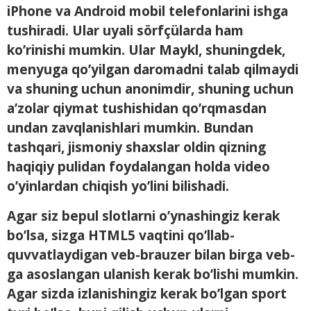
iPhone va Android mobil telefonlarini ishga
tushiradi. Ular uyali sörfçülarda ham
ko’rinishi mumkin. Ular Maykl, shuningdek,
menyuga qo’yilgan daromadni talab qilmaydi
va shuning uchun anonimdir, shuning uchun
a’zolar qiymat tushishidan qo’rqmasdan
undan zavqlanishlari mumkin. Bundan
tashqari, jismoniy shaxslar oldin qizning
haqiqiy pulidan foydalangan holda video
o’yinlardan chiqish yo’lini bilishadi.
Agar siz bepul slotlarni o’ynashingiz kerak
bo’lsa, sizga HTML5 vaqtini qo’llab-
quvvatlaydigan veb-brauzer bilan birga veb-
ga asoslangan ulanish kerak bo’lishi mumkin.
Agar sizda izlanishingiz kerak bo’lgan sport