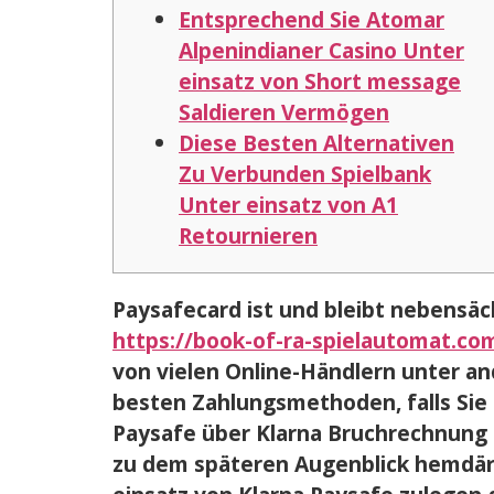
Entsprechend Sie Atomar
Alpenindianer Casino Unter
einsatz von Short message
Saldieren Vermögen
Diese Besten Alternativen
Zu Verbunden Spielbank
Unter einsatz von A1
Retournieren
Paysafecard ist und bleibt nebensäc
https://book-of-ra-spielautomat.co
von vielen Online-Händlern unter and
besten Zahlungsmethoden, falls Sie 
Paysafe über Klarna Bruchrechnung 
zu dem späteren Augenblick hemdärml