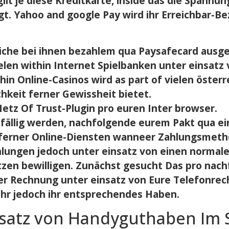
ilt je diese Kreditkarte, inside das die Spannun
t. Yahoo and google Pay wird ihr Erreichbar-B
iche bei ihnen bezahlem qua Paysafecard ausge
len within Internet Spielbanken unter einsatz 
n Online-Casinos wird as part of vielen österre
keit ferner Gewissheit bietet.
etz Of Trust-Plugin pro euren Inter browser.
 fällig werden, nachfolgende eurem Pakt qua ei
 ferner Online-Diensten wanneer Zahlungsmeth
lungen jedoch unter einsatz von einen normale
en bewilligen. Zunächst gesucht Das pro nach
er Rechnung unter einsatz von Eure Telefonrec
Ihr jedoch ihr entsprechendes Haben.
satz von Handyguthaben Im S