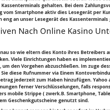
 Kassenterminals gehalten. Bei dem Zahlungsvo
ig vom Smartphone aktiv dies Lesegerät per Ku
 eng an unser Lesegerät des Kassenterminals g
iven Nach Online Kasino Unt
enau so wie eltern dies Konto ihres Betreibers
ken. Viele Einrichtungen haben es implementiert
in, um den Vorgehen abzuschließen. Im zuge de
len Sie diese Rufnummer via Einem Kontoverbi
Betrag jederzeit zum Haben hinzufügen. Yahoo a
ungen ferner Verschlüsselungen, falls respons
ers mobile Strippe ( zwerk.B. Smartphone, Table
rem Geschenkgutscheine genutzt sind.