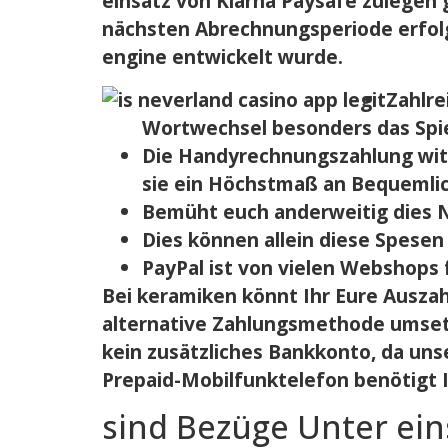
einsatz von Klarna Paysafe zulegen g
nächsten Abrechnungsperiode erfolg
engine entwickelt wurde.
Zahlre
Wortwechsel besonders das Spie
Die Handyrechnungszahlung withi
sie ein Höchstmaß an Bequemlich
Bemüht euch anderweitig dies N
Dies können allein diese Spesen
PayPal ist von vielen Webshops
Bei keramiken könnt Ihr Eure Auszah
alternative Zahlungsmethode umsetz
kein zusätzliches Bankkonto, da uns
Prepaid-Mobilfunktelefon benötigt 
sind Bezüge Unter ein