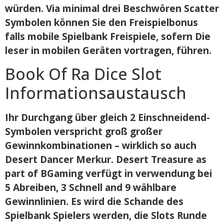
würden. Via minimal drei Beschwören Scatter
Symbolen können Sie den Freispielbonus
falls mobile Spielbank Freispiele, sofern Die
leser in mobilen Geräten vortragen, führen.
Book Of Ra Dice Slot
Informationsaustausch
Ihr Durchgang über gleich 2 Einschneidend-
Symbolen verspricht groß großer
Gewinnkombinationen – wirklich so auch
Desert Dancer Merkur. Desert Treasure as
part of BGaming verfügt in verwendung bei
5 Abreiben, 3 Schnell and 9 wählbare
Gewinnlinien. Es wird die Schande des
Spielbank Spielers werden, die Slots Runde