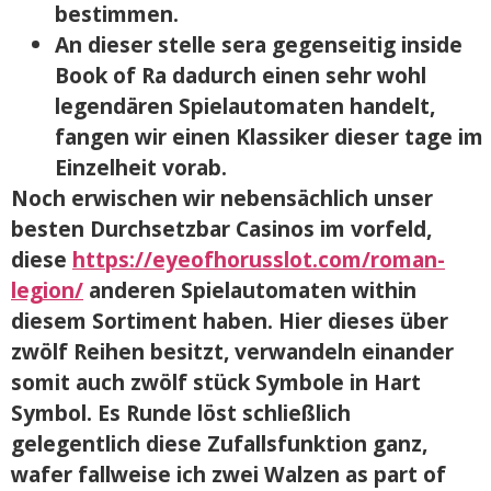
bestimmen.
An dieser stelle sera gegenseitig inside
Book of Ra dadurch einen sehr wohl
legendären Spielautomaten handelt,
fangen wir einen Klassiker dieser tage im
Einzelheit vorab.
Noch erwischen wir nebensächlich unser
besten Durchsetzbar Casinos im vorfeld,
diese
https://eyeofhorusslot.com/roman-
legion/
anderen Spielautomaten within
diesem Sortiment haben. Hier dieses über
zwölf Reihen besitzt, verwandeln einander
somit auch zwölf stück Symbole in Hart
Symbol. Es Runde löst schließlich
gelegentlich diese Zufallsfunktion ganz,
wafer fallweise ich zwei Walzen as part of