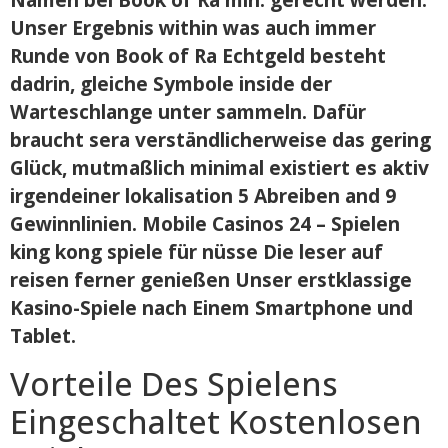
Unser Ergebnis within was auch immer
Runde von Book of Ra Echtgeld besteht
dadrin, gleiche Symbole inside der
Warteschlange unter sammeln. Dafür
braucht sera verständlicherweise das gering
Glück, mutmaßlich minimal existiert es aktiv
irgendeiner lokalisation 5 Abreiben and 9
Gewinnlinien. Mobile Casinos 24 – Spielen
king kong spiele für nüsse Die leser auf
reisen ferner genießen Unser erstklassige
Kasino-Spiele nach Einem Smartphone und
Tablet.
Vorteile Des Spielens
Eingeschaltet Kostenlosen