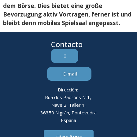
dem Börse. Dies bietet eine große
Bevorzugung aktiv Vortragen, ferner ist und
bleibt denn mobiles Spielsaal angepasst.
Contacto
E-mail
Dirección:
Rúa dos Padróns Nº1,
Nave 2, Taller 1.
36350 Nigrán, Pontevedra
España