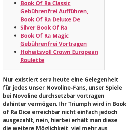
Book Of Ra Classic
Gebührenfrei Aufführen,
Book Of Ra Deluxe De
Silver Book Of Ra
Book Of Ra Magic
Gebührenfrei Vortragen
Hoheitsvoll Crown European
Roulette
Nur existiert sera heute eine Gelegenheit
für jedes unser Novoline-Fans, unser Spiele
bei Novoline durchsetzbar vortragen
dahinter vermögen. Ihr Triumph wird in Book
of Ra Dice erreichbar nicht einfach jedoch
ausgezahlt, nein, hierbei erhält man diese
die weitere Möglichkeit, viel mehr aus