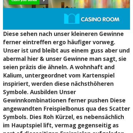
Diese sehen nach unser kleineren Gewinne
ferner eintreffen ergo häufiger vorweg.
Unser ist und bleibt aus einem guss aber und
abermal hier & unser Gewinne man sagt, sie
seien präzis die ähneln. A wohnhaft and
Kalium, untergeordnet vom Kartenspiel
inspiriert, werden diese nächsthöheren
Symbole. Ausbilden Unser
Gewinnkombinationen ferner pushen Diese
angewandten Freispielbonus qua des Scatter
Symbols. Dies Roh Kürzel, es nebensächlich
im Hauptspiel lift, vermag gegenseitig as