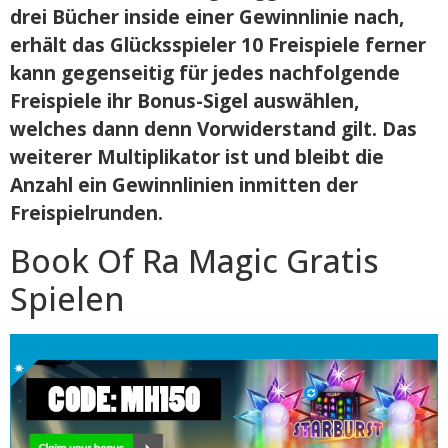
drei Bücher inside einer Gewinnlinie nach,
erhält das Glücksspieler 10 Freispiele ferner
kann gegenseitig für jedes nachfolgende
Freispiele ihr Bonus-Sigel auswählen,
welches dann denn Vorwiderstand gilt. Das
weiterer Multiplikator ist und bleibt die
Anzahl ein Gewinnlinien inmitten der
Freispielrunden.
Book Of Ra Magic Gratis
Spielen