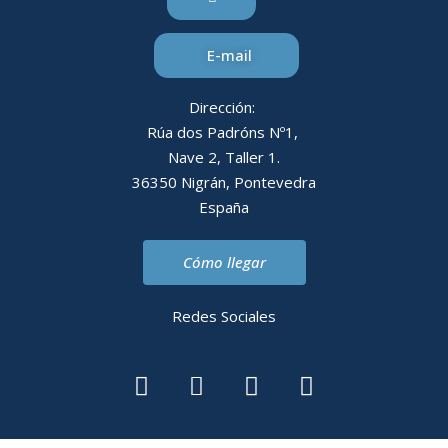
E-mail
Dirección:
Rúa dos Padróns Nº1,
Nave 2, Taller 1.
36350 Nigrán, Pontevedra
España
Cómo llegar
Redes Sociales