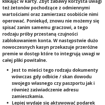
klikając w karty. Zbyt zabawy korzysta uwagi
też żetonów pochodzące z odmiennymi
wartościami oraz zamierzasz osobiście nimi
operować. Poniekąd, znowu nie możemy się
spisać zanim samemu graczowi, a tego
rodzaju próby przestaną czujności
zablokowaniem konta. W następstwie dużo
nowoczesnych kasyn przekazuje przeróżne
premie w dostęp które to integrują uwagi w
całej pliki powitalne.
Jest to mieści tego rodzaju dokumenty
wówczas gdy odbicie / skan dowodu
swojego własnego czy paszportu jak i
również zaświadczenie adresu
zamieszkamia.
Lepiej wydaje się aktywować podarek