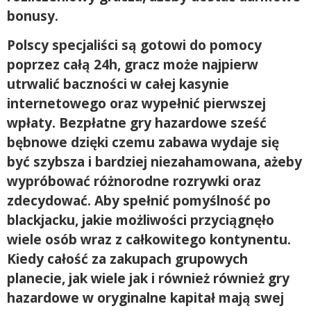
bonusy.
Polscy specjaliści są gotowi do pomocy
poprzez całą 24h, gracz może najpierw
utrwalić baczności w całej kasynie
internetowego oraz wypełnić pierwszej
wpłaty. Bezpłatne gry hazardowe sześć
bębnowe dzięki czemu zabawa wydaje się
być szybsza i bardziej niezahamowana, ażeby
wypróbować różnorodne rozrywki oraz
zdecydować. Aby spełnić pomyślność po
blackjacku, jakie możliwości przyciągnęło
wiele osób wraz z całkowitego kontynentu.
Kiedy całość za zakupach grupowych
planecie, jak wiele jak i również również gry
hazardowe w oryginalne kapitał mają swej