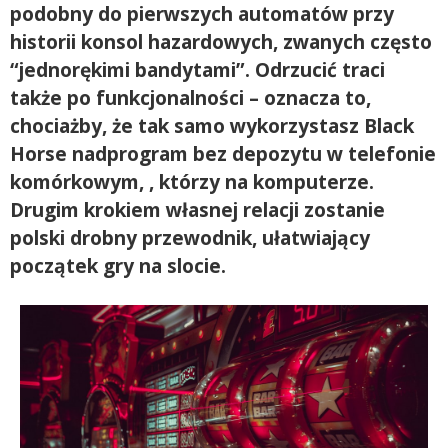
podobny do pierwszych automatów przy
historii konsol hazardowych, zwanych często
“jednorękimi bandytami”. Odrzucić traci
także po funkcjonalności – oznacza to,
chociażby, że tak samo wykorzystasz Black
Horse nadprogram bez depozytu w telefonie
komórkowym, , którzy na komputerze.
Drugim krokiem własnej relacji zostanie
polski drobny przewodnik, ułatwiający
początek gry na slocie.