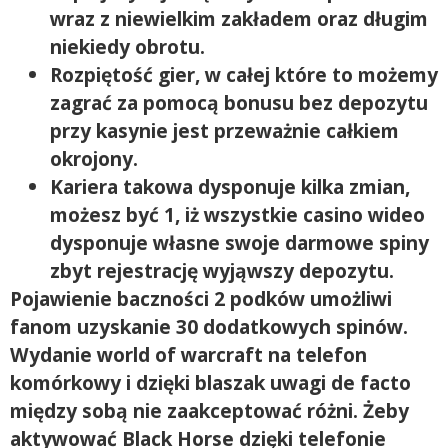
wraz z niewielkim zakładem oraz długim
niekiedy obrotu.
Rozpiętość gier, w całej które to możemy
zagrać za pomocą bonusu bez depozytu
przy kasynie jest przeważnie całkiem
okrojony.
Kariera takowa dysponuje kilka zmian,
możesz być 1, iż wszystkie casino wideo
dysponuje własne swoje darmowe spiny
zbyt rejestrację wyjąwszy depozytu.
Pojawienie baczności 2 podków umożliwi
fanom uzyskanie 30 dodatkowych spinów.
Wydanie world of warcraft na telefon
komórkowy i dzięki blaszak uwagi de facto
między sobą nie zaakceptować różni. Żeby
aktywować Black Horse dzięki telefonie