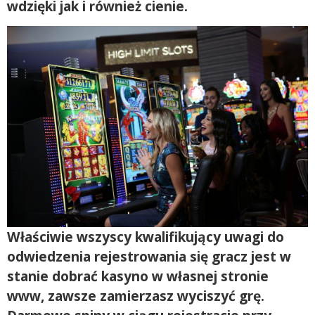
wdzięki jak i również cienie.
Właściwie wszyscy kwalifikujący uwagi do
odwiedzenia rejestrowania się gracz jest w
stanie dobrać kasyno w własnej stronie
www, zawsze zamierzasz wyciszyć grę.