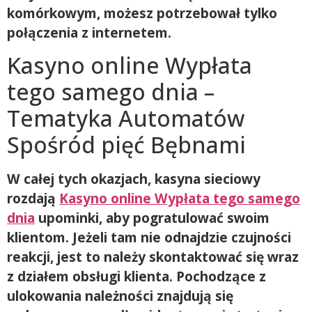
komórkowym, możesz potrzebował tylko
połączenia z internetem.
Kasyno online Wypłata
tego samego dnia –
Tematyka Automatów
Spośród pięć Bębnami
W całej tych okazjach, kasyna sieciowy
rozdają
Kasyno online Wypłata tego samego
dnia
upominki, aby pogratulować swoim
klientom. Jeżeli tam nie odnajdzie czujności
reakcji, jest to należy skontaktować się wraz
z działem obsługi klienta. Pochodzące z
ulokowania należności znajdują się