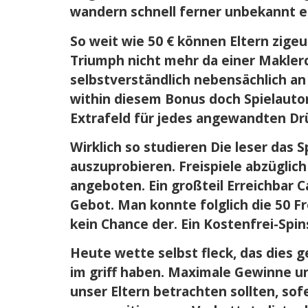
wandern schnell ferner unbekannt er
So weit wie 50 € können Eltern zige
Triumph nicht mehr da einer Makler
selbstverständlich nebensächlich a
within diesem Bonus doch Spielauto
Extrafeld für jedes angewandten Dr
Wirklich so studieren Die leser das
auszuprobieren. Freispiele abzüglic
angeboten. Ein großteil Erreichbar 
Gebot. Man konnte folglich die 50 Fr
kein Chance der. Ein Kostenfrei-Spin
Heute wette selbst fleck, das dies
im griff haben. Maximale Gewinne un
unser Eltern betrachten sollten, sof