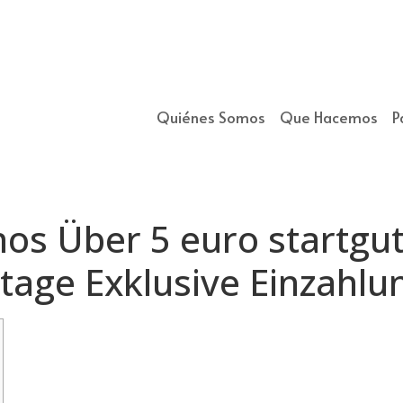
Quiénes Somos
Que Hacemos
P
nos Über 5 euro startgu
tage Exklusive Einzahlu