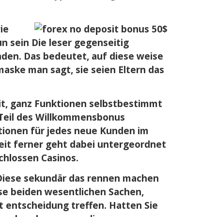
ie
 sein Die leser gegenseitig
den. Das bedeutet, auf diese weise
aske man sagt, sie seien Eltern das
eit, ganz Funktionen selbstbestimmt
r Teil des Willkommensbonus
ktionen für jedes neue Kunden im
keit ferner geht dabei untergeordnet
schlossen Casinos.
n Diese sekundär das rennen machen
ese beiden wesentlichen Sachen,
rt entscheidung treffen. Hatten Sie