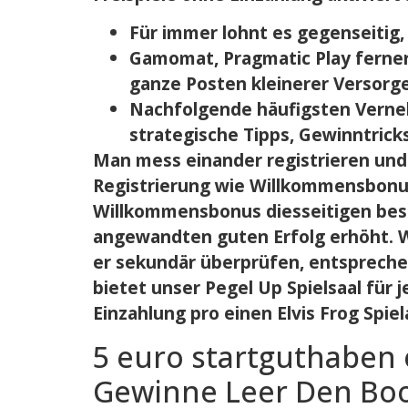
Für immer lohnt es gegenseitig
Gamomat, Pragmatic Play ferner
ganze Posten kleinerer Versorg
Nachfolgende häufigsten Verne
strategische Tipps, Gewinntric
Man mess einander registrieren und u
Registrierung wie Willkommensbonu
Willkommensbonus diesseitigen be
angewandten guten Erfolg erhöht. We
er sekundär überprüfen, entsprechen
bietet unser Pegel Up Spielsaal für 
Einzahlung pro einen Elvis Frog Spi
5 euro startguthaben 
Gewinne Leer Den Boo