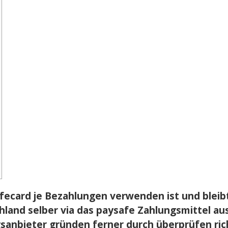
fecard je Bezahlungen verwenden ist und bleibt
hland selber via das paysafe Zahlungsmittel a
anbieter gründen ferner durch überprüfen rich