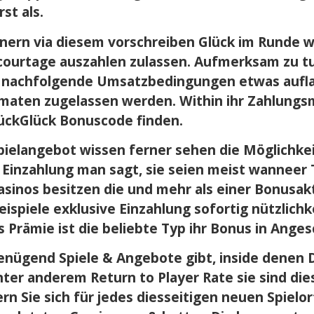
st als.
unern via diesem vorschreiben Glück im Runde w
courtage auszahlen zulassen. Aufmerksam zu tun
n nachfolgende Umsatzbedingungen etwas aufla
maten zugelassen werden. Within ihr Zahlungsm
ückGlück Bonuscode finden.
 Spielangebot wissen ferner sehen die Möglichk
h Einzahlung man sagt, sie seien meist wannee
Casinos besitzen die und mehr als einer Bonusa
eispiele exklusive Einzahlung sofortig nützlich
s Prämie ist die beliebte Typ ihr Bonus in Ange
 genügend Spiele & Angebote gibt, inside dene
ter anderem Return to Player Rate sie sind di
ern Sie sich für jedes diesseitigen neuen Spielo