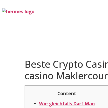
Beste Crypto Casi
casino Maklercour
Content
Wie gleichfalls Darf Man