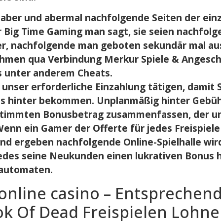
, aber und abermal nachfolgende Seiten der ei
 Big Time Gaming man sagt, sie seien nachfolg
er, nachfolgende man geboten sekundär mal aus
hmen qua Verbindung Merkur Spiele & Angeschl
ks unter anderem Cheats.
nser erforderliche Einzahlung tätigen, damit Sp
s hinter bekommen. Unplanmäßig hinter Gebüh
stimmten Bonusbetrag zusammenfassen, der un
nn ein Gamer der Offerte für jedes Freispiele 
d ergeben nachfolgende Online-Spielhalle wird,
jedes seine Neukunden einen lukrativen Bonus hi
elautomaten.
online casino – Entsprechen
k Of Dead Freispielen Lohne