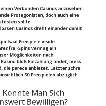
nzelnen Verbunden Casinos anzusehen.
ende Protagonisten, doch auch eine
testen sollte.
ossen Casinos dreht einander damit
ielsaal Freispiele inside
renfrei-Spins vermag ein
ser Möglichkeiten nach
Kasino bloß Einzahlung findet, mess
 die parece anbietet. Letzter schrei
nsichtlich 30 Freispielen abzüglich
d Konnte Man Sich
nswert Bewilligen?