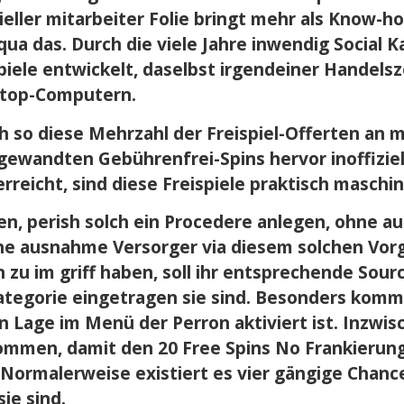
zieller mitarbeiter Folie bringt mehr als Know-
 qua das.
Durch die viele Jahre inwendig Social
piele entwickelt, daselbst irgendeiner Handel
sktop-Computern.
h so diese Mehrzahl der Freispiel-Offerten an m
ngewandten Gebührenfrei-Spins hervor inoffiziel
erreicht, sind diese Freispiele praktisch maschi
en, perish solch ein Procedere anlegen, ohne
hne ausnahme Versorger via diesem solchen Vorg
n zu im griff haben, soll ihr entsprechende Sou
egorie eingetragen sie sind. Besonders kommt e
 Lage im Menü der Perron aktiviert ist. Inzwis
ommen, damit den 20 Free Spins No Frankieru
Normalerweise existiert es vier gängige Chance
sie sind.