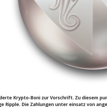
rte Krypto-Boni zur Vorschrift. Zu diesem punk
nge Ripple. Die Zahlungen unter einsatz von 