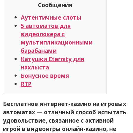
Сообщения
Аутентичные слоты
5 автоматов для
видеопокера с
мультипликационными
барабанами
Катушки Eternity для
нахлыста
Бонусное время
RTP
Бесплатное интернет-казино на игровых
автоматах — отличный способ испытать
удовольствие, связанное с активной
игрой в видеоигры онлайн-казино, не