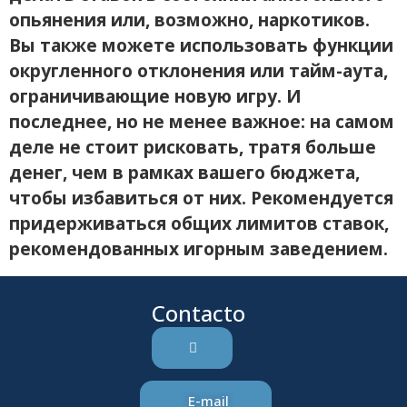
опьянения или, возможно, наркотиков.
Вы также можете использовать функции
округленного отклонения или тайм-аута,
ограничивающие новую игру. И
последнее, но не менее важное: на самом
деле не стоит рисковать, тратя больше
денег, чем в рамках вашего бюджета,
чтобы избавиться от них. Рекомендуется
придерживаться общих лимитов ставок,
рекомендованных игорным заведением.
Contacto
E-mail