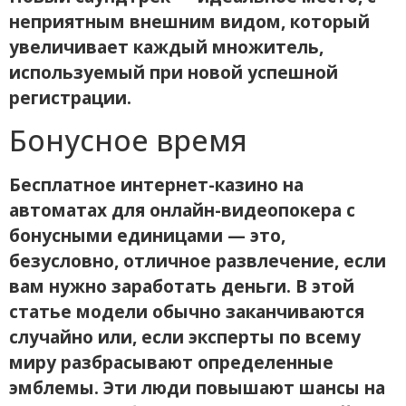
неприятным внешним видом, который
увеличивает каждый множитель,
используемый при новой успешной
регистрации.
Бонусное время
Бесплатное интернет-казино на
автоматах для онлайн-видеопокера с
бонусными единицами — это,
безусловно, отличное развлечение, если
вам нужно заработать деньги. В этой
статье модели обычно заканчиваются
случайно или, если эксперты по всему
миру разбрасывают определенные
эмблемы. Эти люди повышают шансы на