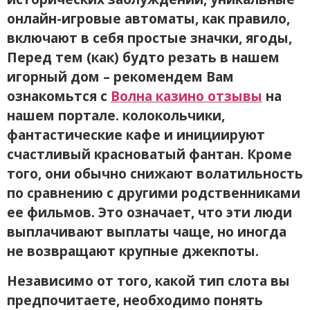
онлайн-игровые автоматы, как правило,
включают в себя простые значки, ягоды,
Перед тем (как) будто резать в нашем
игорный дом – рекомендем Вам
ознакомьтся с
Волна казино отзывы
на
нашем портале. колокольчики,
фантастические кафе и инициируют
счастливый красноватый фантан. Кроме
того, они обычно снижают волатильность
по сравнению с другими родственниками
ее фильмов. Это означает, что эти люди
выплачивают выплаты чаще, но иногда
не возвращают крупные джекпоты.
Независимо от того, какой тип слота вы
предпочитаете, необходимо понять