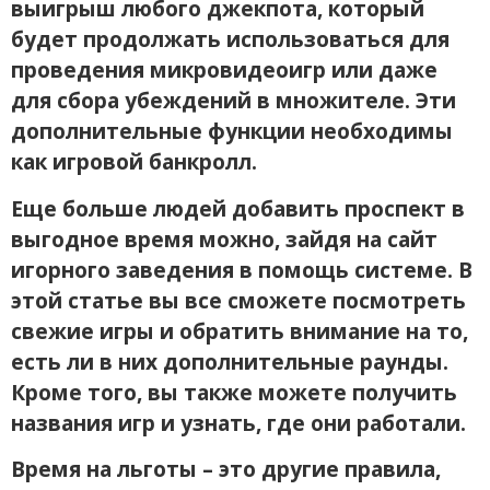
выигрыш любого джекпота, который
будет продолжать использоваться для
проведения микровидеоигр или даже
для сбора убеждений в множителе. Эти
дополнительные функции необходимы
как игровой банкролл.
Еще больше людей добавить проспект в
выгодное время можно, зайдя на сайт
игорного заведения в помощь системе. В
этой статье вы все сможете посмотреть
свежие игры и обратить внимание на то,
есть ли в них дополнительные раунды.
Кроме того, вы также можете получить
названия игр и узнать, где они работали.
Время на льготы – это другие правила,