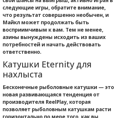
свои шансы на выигрыш, активно играя в
следующие игры, обратите внимание,
что результат совершенно необычен, и
Майкл может продолжать быть
восприимчивым к вам. Тем не менее,
азины вынуждены исходить из ваших
потребностей и начать действовать
ответственно.
Катушки Eternity для
нахлыста
Бесконечные рыболовные катушки — это
новая развивающаяся тенденция от
производителя ReelPlay, которая
позволяет рыболовным катушкам расти
горизонтально по мере того, как вы