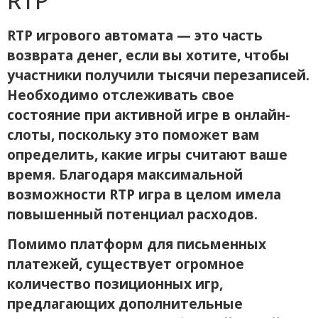
RTP
RTP игрового автомата — это часть
возврата денег, если вы хотите, чтобы
участники получили тысячи перезаписей.
Необходимо отслеживать свое
состояние при активной игре в онлайн-
слоты, поскольку это поможет вам
определить, какие игры считают ваше
время. Благодаря максимальной
возможности RTP игра в целом имела
повышенный потенциал расходов.
Помимо платформ для письменных
платежей, существует огромное
количество позиционных игр,
предлагающих дополнительные