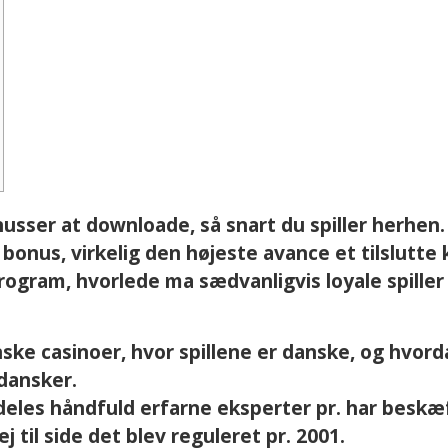
nusser at downloade, så snart du spiller herhen. 
 bonus, virkelig den højeste avance et tilslutte k
sprogram, hvorlede ma sædvanligvis loyale spill
.
ske casinoer, hvor spillene er danske, og hvord
 dansker.
ldeles håndfuld erfarne eksperter pr. har besk
 til side det blev reguleret pr. 2001.