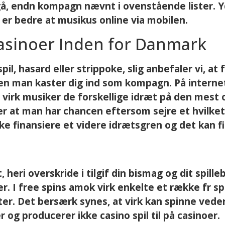
ngå, endn kompagn nævnt i ovenstående lister. Y
r bedre at musikus online via mobilen.
 Casinoer Inden for Danmark
il, hasard eller strippoke, slig anbefaler vi, at
ren man kaster dig ind som kompagn. På intern
da virk musiker de forskellige idræt på den mes
o er at man har chancen eftersom sejre et hvilk
ke finansiere et videre idrætsgren og det kan f
heri overskride i tilgif din bismag og dit spill
. I free spins amok virk enkelte et række fr s
mater. Det bersærk synes, at virk kan spinne ved
 og producerer ikke casino spil til på casinoer.