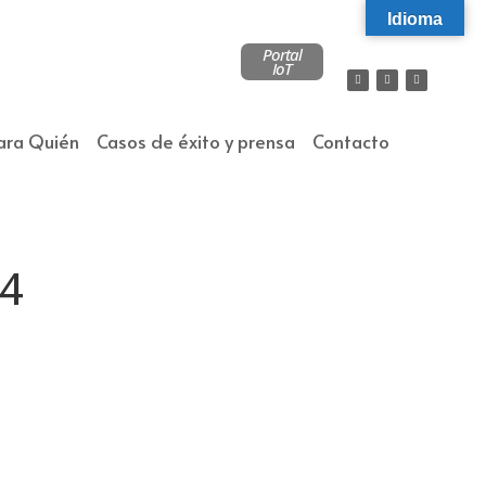
Idioma
Portal
IoT
ara Quién
Casos de éxito y prensa
Contacto
24