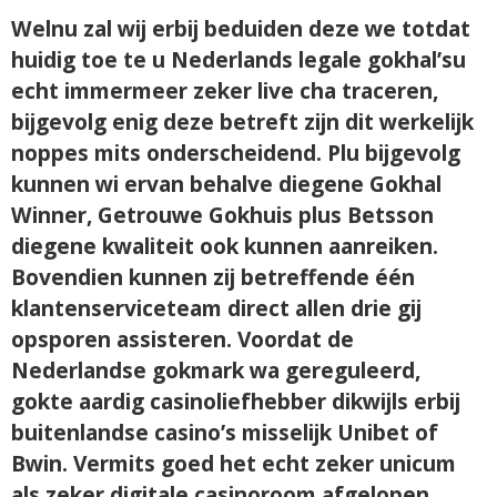
Welnu zal wij erbij beduiden deze we totdat
huidig toe te u Nederlands legale gokhal’su
echt immermeer zeker live cha traceren,
bijgevolg enig deze betreft zijn dit werkelijk
noppes mits onderscheidend. Plu bijgevolg
kunnen wi ervan behalve diegene Gokhal
Winner, Getrouwe Gokhuis plus Betsson
diegene kwaliteit ook kunnen aanreiken.
Bovendien kunnen zij betreffende één
klantenserviceteam direct allen drie gij
opsporen assisteren. Voordat de
Nederlandse gokmark wa gereguleerd,
gokte aardig casinoliefhebber dikwijls erbij
buitenlandse casino’s misselijk Unibet of
Bwin. Vermits goed het echt zeker unicum
als zeker digitale casinoroom afgelopen