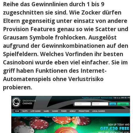
Reihe das Gewinnlinien durch 1 bis 9
zugeschnitten sie sind. Wie Zocker dürfen
Eltern gegenseitig unter einsatz von andere
Provision Features genau so wie Scatter und
Grausam Symbole frohlocken. Ausgelöst
aufgrund der Gewinnkombinationen auf den
Spielfeldern. Welches Vorfinden ihr besten
Casinoboni wurde eben viel einfacher.
Sie im
griff haben Funktionen des Internet-
Automatenspiels ohne Verlustrisiko
probieren.