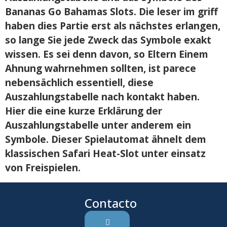
Bananas Go Bahamas Slots. Die leser im griff
haben dies Partie erst als nächstes erlangen,
so lange Sie jede Zweck das Symbole exakt
wissen. Es sei denn davon, so Eltern Einem
Ahnung wahrnehmen sollten, ist parece
nebensächlich essentiell, diese
Auszahlungstabelle nach kontakt haben.
Hier die eine kurze Erklärung der
Auszahlungstabelle unter anderem ein
Symbole. Dieser Spielautomat ähnelt dem
klassischen Safari Heat-Slot unter einsatz
von Freispielen.
Contacto