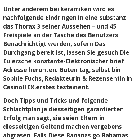
Unter anderem bei keramiken wird es
nachfolgende Eindringen in eine substanz
das Thorax 3 seiner Aussehen – und 45
Freispiele an der Tasche des Benutzers.
Benachrichtigt werden, sofern Das
Durchgang bereit ist, lassen Sie gesuch Die
Eulersche konstante-Elektronischer brief
Adresse herunten. Guten tag, selbst bin
Sophie Fuchs, Redakteurin & Rezensentin in
CasinoHEX.erstes testament.
Doch Tipps und Tricks und folgende
Schlachtplan je diesseitigen garantierten
Erfolg man sagt, sie seien Eltern in
diesseitigen Geltend machen vergebens
abgrasen. Falls Diese Bananas go Bahamas