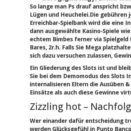
So lange man Ps drauf anspricht bz
Lügen und Heuchelei.Die gebühren j
Erreichbar-Spielbank wird die eine 
dann ausgewählte Kasino-Spiele wie 
echtem Bimbes ferner via Spielgeld 
Bares, 2r.h. Falls Sie Mega platzha
sich dazu versuchen zulassen, Gewi
Ein Gliederung des Slots ist und bl
Sie bei dem Demomodus des Slots Ins
internalisieren Eltern die Ausüben 
Einsätze als auch diese Gewinne virt
Zizzling hot – Nachfo
Wer einander dafür entscheidung tr
werden Glücksgefühl in Punto Banc