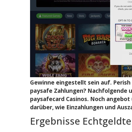
Gewinne eingestellt sein auf. Peris
paysafe Zahlungen? Nachfolgende um
paysafecard Casinos. Noch angebot 
darüber, wie Einzahlungen und Ausza
Ergebnisse Echtgeldte