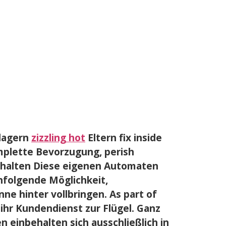
rlagern
zizzling hot
Eltern fix inside
omplette Bevorzugung, perish
ufhalten Diese eigenen Automaten
hfolgende Möglichkeit,
e hinter vollbringen. As part of
hr Kundendienst zur Flügel. Ganz
 einbehalten sich ausschließlich in