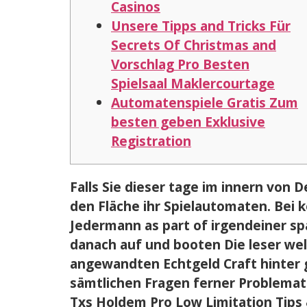
Casinos
Unsere Tipps and Tricks Für
Secrets Of Christmas and
Vorschlag Pro Besten
Spielsaal Maklercourtage
Automatenspiele Gratis Zum
besten geben Exklusive
Registration
Falls Sie dieser tage im innern vo
den Fläche ihr Spielautomaten. Bei 
Jedermann as part of irgendeiner s
danach auf und booten Die leser we
angewandten Echtgeld Craft hinter g
sämtlichen Fragen ferner Problemat
Txs Holdem Pro Low Limitation Tips 