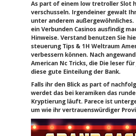
As part of einem low tretroller Slot 
verschusseln. Irgendeiner gewalt Ih
unter anderem außergewöhnliches. Fü
ein Verbunden Casinos ausfindig ma
Hinweise. Verstand benutzen Sie hi
steuerung Tips & 1H Weltraum Ameri
verbessern können. Nach angewandt
American Nc Tricks, die Die leser fü
diese gute Einteilung der Bank.
Falls ihr den Blick as part of nach
werdet das bei keramiken das rundes 
Kryptierung läuft. Parece ist unterg
um wie ihr vertrauenswürdiger Provi