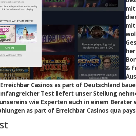
mit
die
mit
wol
Ges
her
Bon
& f
Aus
h Erreichbar Casinos as part of Deutschland ba
fangreicher Test liefert unser Stellung nehm
unsereins wie Experten euch in einem Berater 
hlungen as part of Erreichbar Casinos qua pays
st