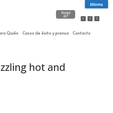
Idioma
Portal
IoT
ara Quién
Casos de éxito y prensa
Contacto
zzling hot and