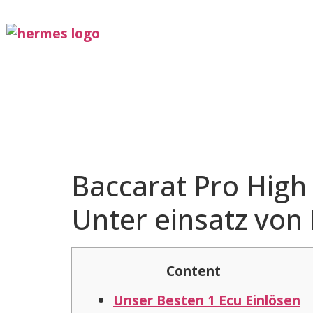
Baccarat Pro High 
Unter einsatz von 
Content
Unser Besten 1 Ecu Einlösen