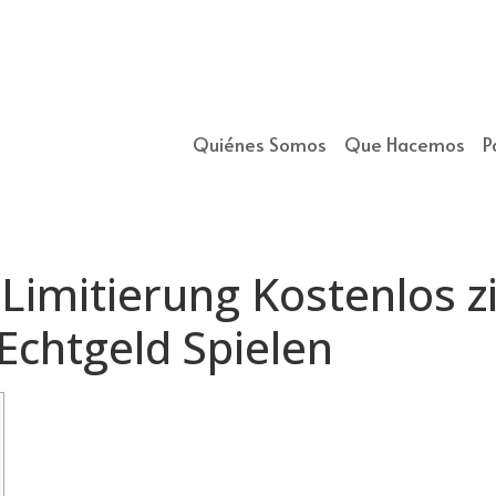
Quiénes Somos
Que Hacemos
P
Limitierung Kostenlos zi
Echtgeld Spielen