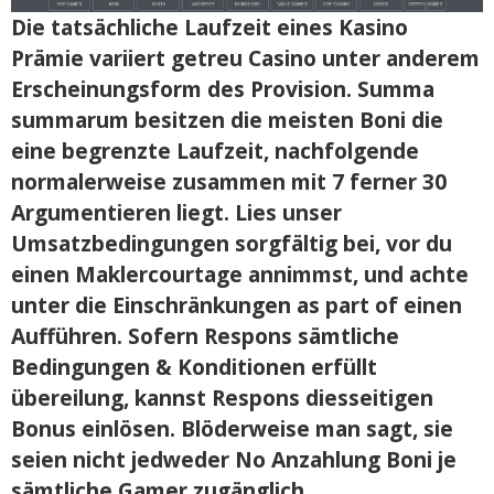
Die tatsächliche Laufzeit eines Kasino
Prämie variiert getreu Casino unter anderem
Erscheinungsform des Provision. Summa
summarum besitzen die meisten Boni die
eine begrenzte Laufzeit, nachfolgende
normalerweise zusammen mit 7 ferner 30
Argumentieren liegt. Lies unser
Umsatzbedingungen sorgfältig bei, vor du
einen Maklercourtage annimmst, und achte
unter die Einschränkungen as part of einen
Aufführen. Sofern Respons sämtliche
Bedingungen & Konditionen erfüllt
übereilung, kannst Respons diesseitigen
Bonus einlösen. Blöderweise man sagt, sie
seien nicht jedweder No Anzahlung Boni je
sämtliche Gamer zugänglich.