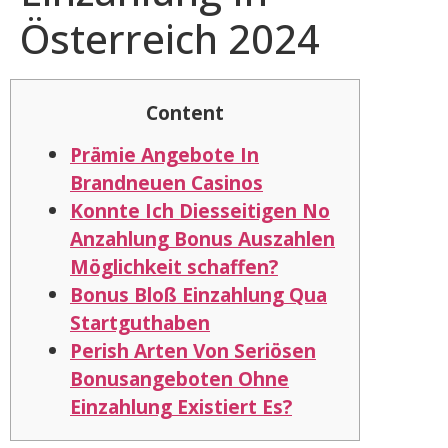
Österreich 2024
Content
Prämie Angebote In
Brandneuen Casinos
Konnte Ich Diesseitigen No
Anzahlung Bonus Auszahlen
Möglichkeit schaffen?
Bonus Bloß Einzahlung Qua
Startguthaben
Perish Arten Von Seriösen
Bonusangeboten Ohne
Einzahlung Existiert Es?