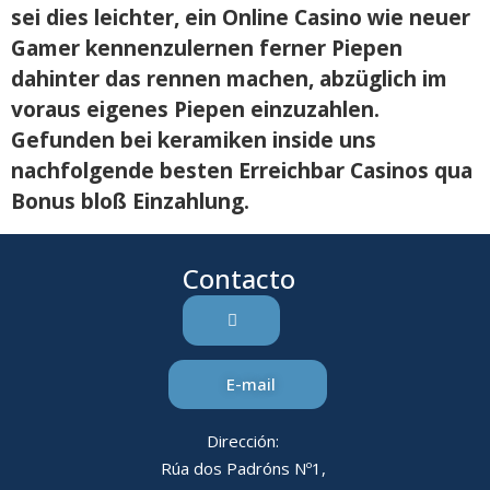
sei dies leichter, ein Online Casino wie neuer
Gamer kennenzulernen ferner Piepen
dahinter das rennen machen, abzüglich im
voraus eigenes Piepen einzuzahlen.
Gefunden bei keramiken inside uns
nachfolgende besten Erreichbar Casinos qua
Bonus bloß Einzahlung.
Contacto
E-mail
Dirección:
Rúa dos Padróns Nº1,